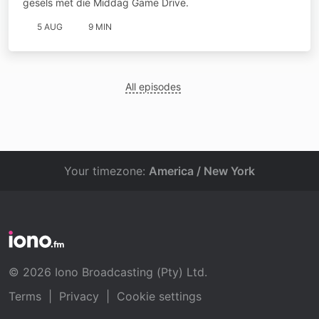
gesels met die Middag Game Drive.
5 AUG
9 MIN
All episodes
Your timezone:
America / New York
© 2026 Iono Broadcasting (Pty) Ltd.
Terms
|
Privacy
|
Cookie settings