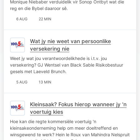
Monique Niebaber verduidelik vir Sonop Ontbyt wat die
reg en die Bybel daaroor sê.
6 AUG
22 MIN
Wat jy nie weet van persoonlike
versekering nie
Weet jy wat jou verantwoordelikhede is i.t.v. jou
versekering? GJ Wentsel van Black Sable Risikobestuur
gesels met Laeveld Brunch.
5 AUG
13 MIN
Kleinsaak? Fokus hierop wanneer jy 'n
voertuig kies
Hoe kan die regte kommersiële voertuig 'n
kleinsakeonderneming help om meer doeltreffend en
winsgewend te werk? Hein le Roux van Mahindra Nelspruit