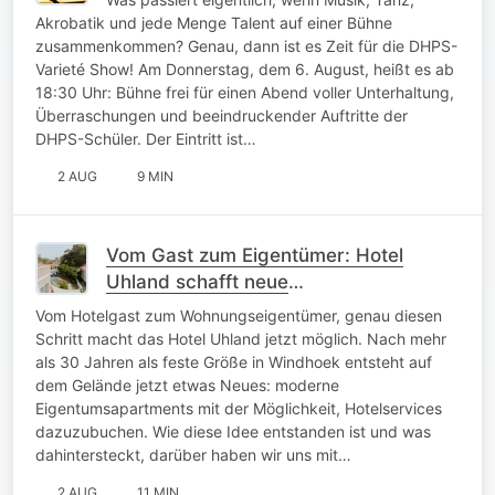
Akrobatik und jede Menge Talent auf einer Bühne
zusammenkommen? Genau, dann ist es Zeit für die DHPS-
Varieté Show! Am Donnerstag, dem 6. August, heißt es ab
18:30 Uhr: Bühne frei für einen Abend voller Unterhaltung,
Überraschungen und beeindruckender Auftritte der
DHPS-Schüler. Der Eintritt ist…
2 AUG
9 MIN
Vom Gast zum Eigentümer: Hotel
Uhland schafft neue
Wohnmöglichkeiten
Vom Hotelgast zum Wohnungseigentümer, genau diesen
Schritt macht das Hotel Uhland jetzt möglich. Nach mehr
als 30 Jahren als feste Größe in Windhoek entsteht auf
dem Gelände jetzt etwas Neues: moderne
Eigentumsapartments mit der Möglichkeit, Hotelservices
dazuzubuchen. Wie diese Idee entstanden ist und was
dahintersteckt, darüber haben wir uns mit…
2 AUG
11 MIN