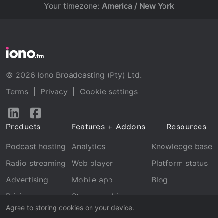
Your timezone:
America / New York
© 2026 Iono Broadcasting (Pty) Ltd.
Terms
|
Privacy
|
Cookie settings
Follow
Follow
us
us
Products
Features + Addons
Resources
on
on
LinkedIn
Facebook
Podcast hosting
Analytics
Knowledge base
Radio streaming
Web player
Platform status
Advertising
Mobile app
Blog
Pricing
Stream archive
Agree to storing cookies on your device.
Recognition