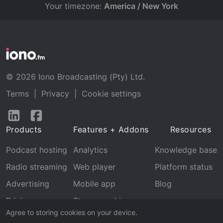
Your timezone:
America / New York
© 2026 Iono Broadcasting (Pty) Ltd.
Terms
|
Privacy
|
Cookie settings
Follow
Follow
us
us
Products
Features + Addons
Resources
on
on
LinkedIn
Facebook
Podcast hosting
Analytics
Knowledge base
Radio streaming
Web player
Platform status
Advertising
Mobile app
Blog
Pricing
Stream archive
Agree to storing cookies on your device.
Recognition