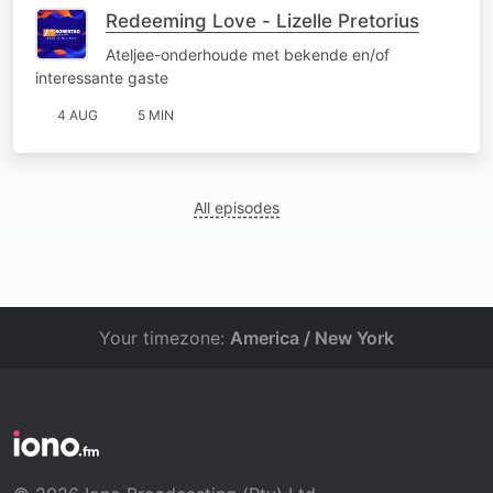
Redeeming Love - Lizelle Pretorius
Ateljee-onderhoude met bekende en/of
interessante gaste
4 AUG
5 MIN
All episodes
Your timezone:
America / New York