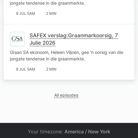
jongste tendense in die graanmarkte.
9 JUL 5AM
2 MIN
SAFEX verslag:Graanmarkoorsig, 7
Julie 2026
Graan SA ekonoom, Heleen Viljoen, gee 'n oorsig van die
jongste tendense in die graanmarkte.
9 JUL 5AM
2 MIN
All episodes
Your timezone:
America / New York