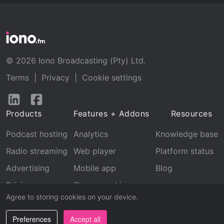
© 2026 Iono Broadcasting (Pty) Ltd.
Terms
|
Privacy
|
Cookie settings
Follow
Follow
us
us
Products
Features + Addons
Resources
on
on
LinkedIn
Facebook
Podcast hosting
Analytics
Knowledge base
Radio streaming
Web player
Platform status
Advertising
Mobile app
Blog
Pricing
Stream archive
Agree to storing cookies on your device.
Recognition
Preferences
Accept all