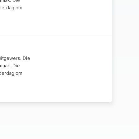
maak. Die
nderdag om
uitgewers. Die
maak. Die
nderdag om