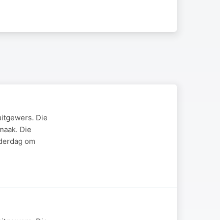
uitgewers. Die
maak. Die
nderdag om