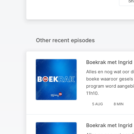
Sh
Other recent episodes
Boekrak met Ingrid
Alles en nog wat oor d
boeke waaroor gesels 
program word aangebie
11h10.
5 AUG
8 MIN
Boekrak met Ingrid