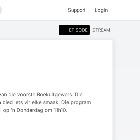
Support
Login
arch
EPISODE
STREAM
van die voorste Boekuitgewers. Die
bied iets vir elke smaak. Die program
i op 'n Donderdag om 11h10.