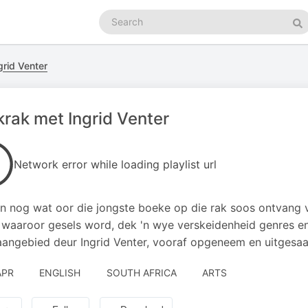
Search
podcasts
Se
grid Venter
rak met Ingrid Venter
Network error while loading playlist url
en nog wat oor die jongste boeke op die rak soos ontvang 
waaroor gesels word, dek 'n wye verskeidenheid genres en 
angebied deur Ingrid Venter, vooraf opgeneem en uitgesaa
APR
ENGLISH
SOUTH AFRICA
ARTS