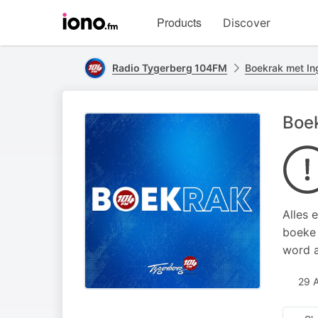
Visit
Products
Discover
iono.fm
homepage
Radio Tygerberg 104FM
Boekrak met In
Boek
Alles 
boeke 
word a
29 