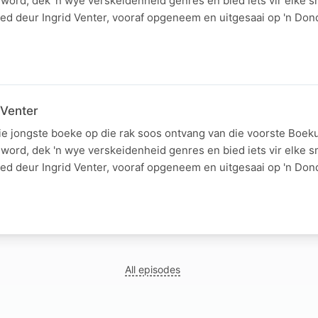
word, dek 'n wye verskeidenheid genres en bied iets vir elke s
d deur Ingrid Venter, vooraf opgeneem en uitgesaai op 'n Do
 Venter
ie jongste boeke op die rak soos ontvang van die voorste Boek
word, dek 'n wye verskeidenheid genres en bied iets vir elke s
d deur Ingrid Venter, vooraf opgeneem en uitgesaai op 'n Do
All episodes