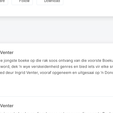
are
Follow
Download
 Venter
ie jongste boeke op die rak soos ontvang van die voorste Boek
word, dek 'n wye verskeidenheid genres en bied iets vir elke s
d deur Ingrid Venter, vooraf opgeneem en uitgesaai op 'n Do
 Venter