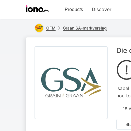
Visit
Products
Discover
iono.fm
homepage
OFM
Graan SA-markverslag
Die 
Isabel
nou to
15 
Sh