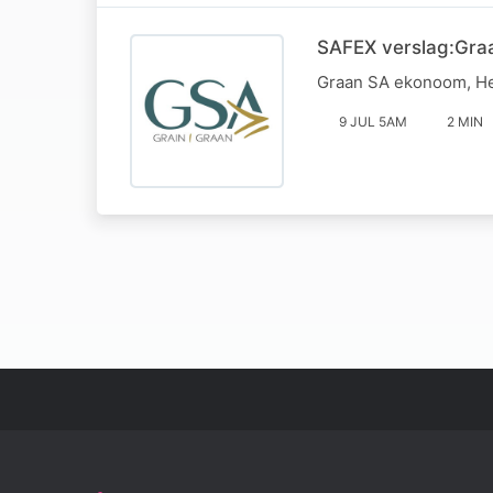
SAFEX verslag:Graa
Graan SA ekonoom, Hel
9 JUL 5AM
2 MIN