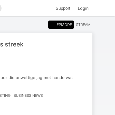
Support
Login
arch
EPISODE
STREAM
s streek
, oor die onwettige jag met honde wat
STING · BUSINESS NEWS