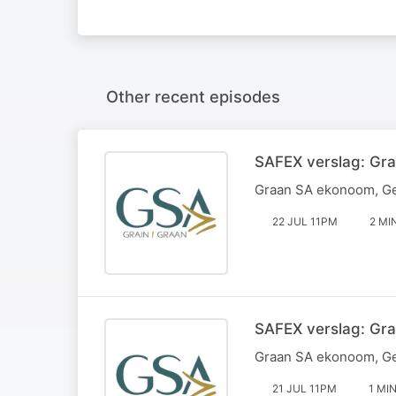
Other recent episodes
SAFEX verslag: Gra
Graan SA ekonoom, Ger
22 JUL 11PM
2 MI
SAFEX verslag: Gra
Graan SA ekonoom, Ger
21 JUL 11PM
1 MI