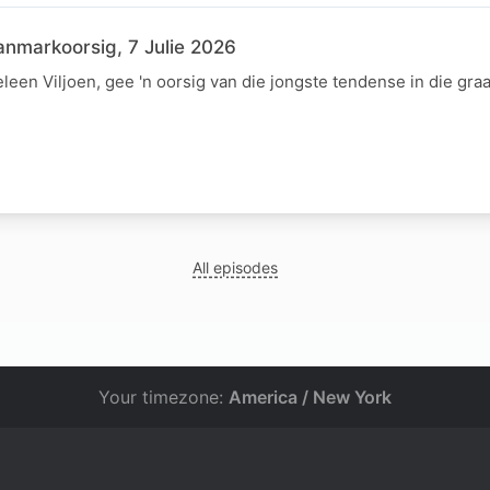
nmarkoorsig, 7 Julie 2026
een Viljoen, gee 'n oorsig van die jongste tendense in die gra
All episodes
Your timezone:
America / New York