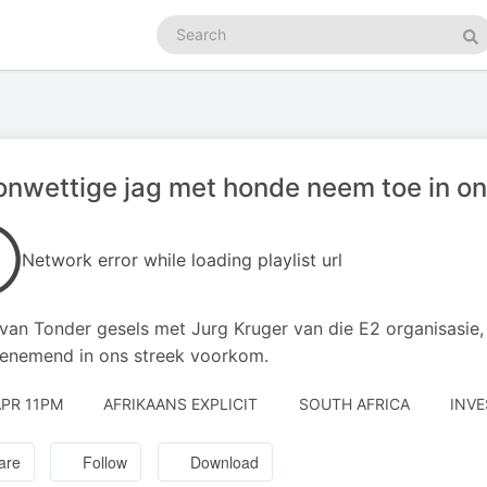
Search
podcasts
Se
onwettige jag met honde neem toe in on
Network error while loading playlist url
 van Tonder gesels met Jurg Kruger van die E2 organisasie
enemend in ons streek voorkom.
APR 11PM
AFRIKAANS EXPLICIT
SOUTH AFRICA
INVE
are
Follow
Download