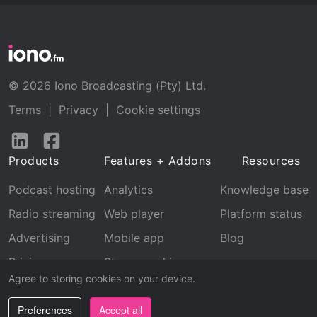
© 2026 Iono Broadcasting (Pty) Ltd.
Terms
|
Privacy
|
Cookie settings
Follow
Follow
us
us
Products
Features + Addons
Resources
on
on
LinkedIn
Facebook
Podcast hosting
Analytics
Knowledge base
Radio streaming
Web player
Platform status
Advertising
Mobile app
Blog
Pricing
Stream archive
Agree to storing cookies on your device.
Recognition
Preferences
Accept all