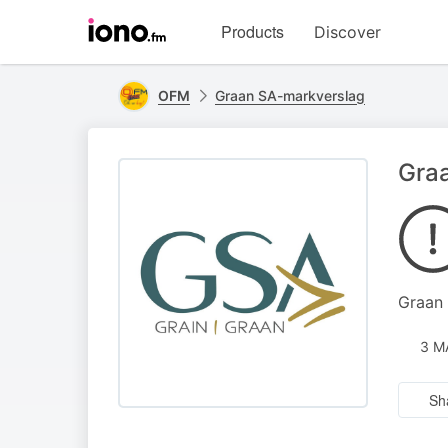
Visit
Products
Discover
iono.fm
homepage
OFM
Graan SA-markverslag
Gra
Graan 
3 M
Sh