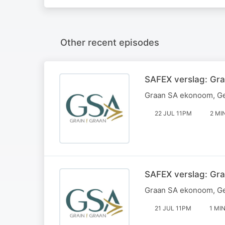
Other recent episodes
SAFEX verslag: Gra
Graan SA ekonoom, Ger
22 JUL 11PM
2 MI
SAFEX verslag: Gra
Graan SA ekonoom, Ger
21 JUL 11PM
1 MI