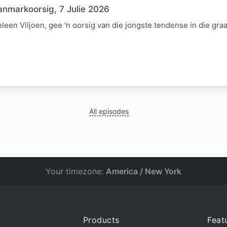
nmarkoorsig, 7 Julie 2026
een Viljoen, gee 'n oorsig van die jongste tendense in die gra
All episodes
Your timezone:
America / New York
Products
Feat