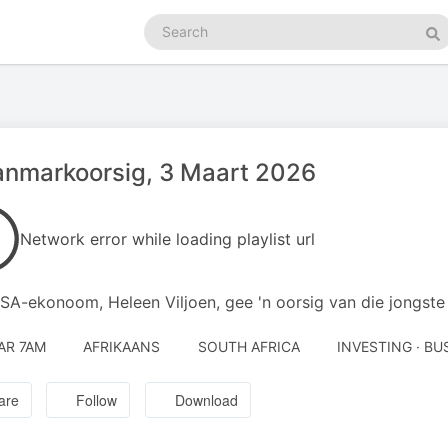
Search
podcasts
Se
anmarkoorsig, 3 Maart 2026
Network error while loading playlist url
SA-ekonoom, Heleen Viljoen, gee 'n oorsig van die jongste
AR 7AM
AFRIKAANS
SOUTH AFRICA
INVESTING · B
are
Follow
Download