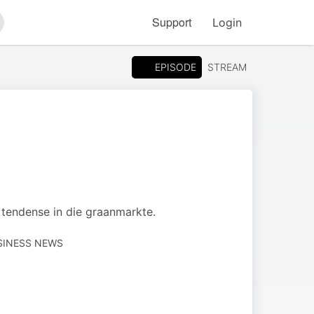
Support
Login
arch
EPISODE
STREAM
 tendense in die graanmarkte.
USINESS NEWS