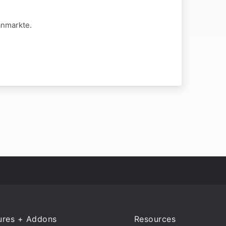
anmarkte.
ures + Addons
Resources