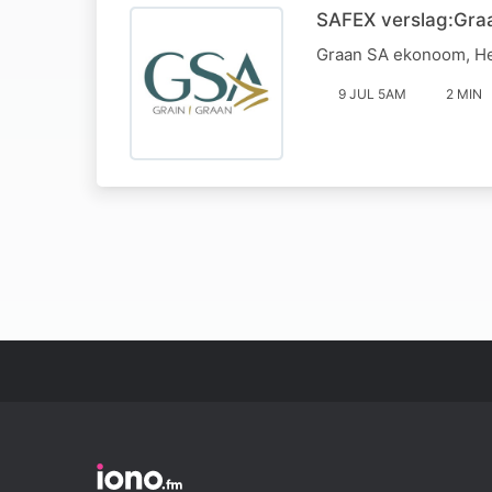
SAFEX verslag:Graa
Graan SA ekonoom, Hel
9 JUL 5AM
2 MIN