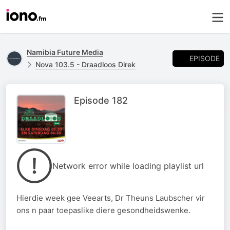
Namibia Future Media
EPISODE
Nova 103.5 - Draadloos Direk
Episode 182
Network error while loading playlist url
Hierdie week gee Veearts, Dr Theuns Laubscher vir
ons n paar toepaslike diere gesondheidswenke.