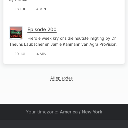
16 JUL
4 MIN
Episode 200
Hierdie week kry ons die nuutste inligting by Dr
Theuns Laubscher en Jamie Kahmann van Agra ProVision.
10 JUL
4 MIN
All episodes
Your timezone:
America / New York