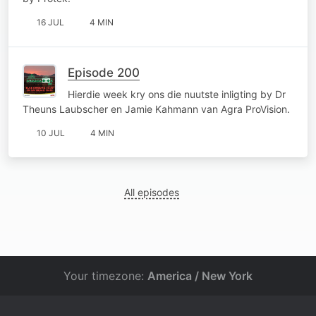
16 JUL
4 MIN
Episode 200
Hierdie week kry ons die nuutste inligting by Dr
Theuns Laubscher en Jamie Kahmann van Agra ProVision.
10 JUL
4 MIN
All episodes
Your timezone:
America / New York