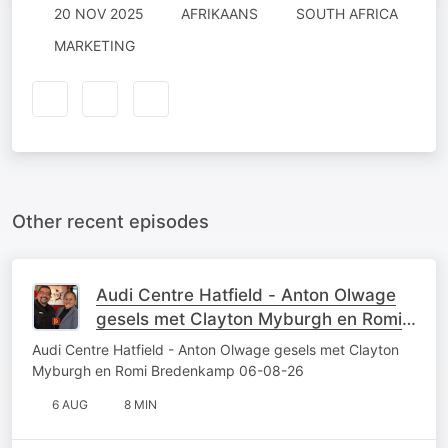
20 NOV 2025
AFRIKAANS
SOUTH AFRICA
MARKETING
Other recent episodes
Audi Centre Hatfield - Anton Olwage
gesels met Clayton Myburgh en Romi
Bredenkamp 06-08-26
Audi Centre Hatfield - Anton Olwage gesels met Clayton
Myburgh en Romi Bredenkamp 06-08-26
6 AUG
8 MIN