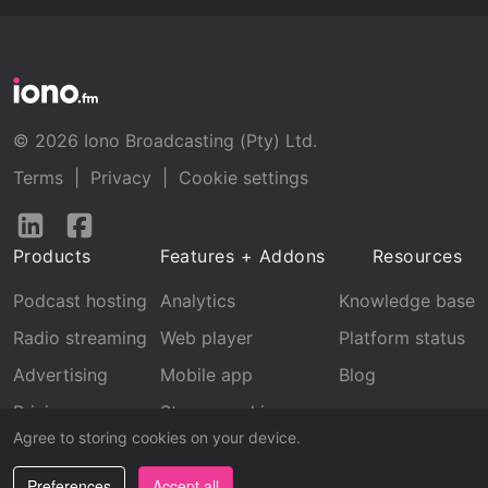
© 2026 Iono Broadcasting (Pty) Ltd.
Terms
|
Privacy
|
Cookie settings
Follow
Follow
us
us
Products
Features + Addons
Resources
on
on
LinkedIn
Facebook
Podcast hosting
Analytics
Knowledge base
Radio streaming
Web player
Platform status
Advertising
Mobile app
Blog
Pricing
Stream archive
Agree to storing cookies on your device.
Recognition
Preferences
Accept all