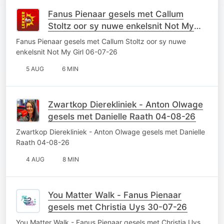
Fanus Pienaar gesels met Callum
Stoltz oor sy nuwe enkelsnit Not My
Girl 06-07-26
Fanus Pienaar gesels met Callum Stoltz oor sy nuwe
enkelsnit Not My Girl 06-07-26
5 AUG
6 MIN
Zwartkop Dierekliniek - Anton Olwage
gesels met Danielle Raath 04-08-26
Zwartkop Dierekliniek - Anton Olwage gesels met Danielle
Raath 04-08-26
4 AUG
8 MIN
You Matter Walk - Fanus Pienaar
gesels met Christia Uys 30-07-26
You Matter Walk - Fanus Pienaar gesels met Christia Uys