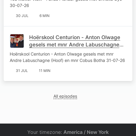
30-07-26
30 JUL
6 MIN
Hoërskool Centurion - Anton Olwage
gesels met mnr Andre Labuschagne
(Hoof) en mnr Cobus Botha 31-07-26
Hoërskool Centurion - Anton Olwage gesels met mnr
Andre Labuschagne (Hoof) en mnr Cobus Botha 31-07-26
31 JUL
11 MIN
All episodes
Your timezone:
America / New York