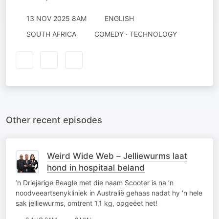
13 NOV 2025 8AM
ENGLISH
SOUTH AFRICA
COMEDY · TECHNOLOGY
Other recent episodes
Weird Wide Web – Jelliewurms laat
hond in hospitaal beland
’n Driejarige Beagle met die naam Scooter is na ’n
noodveeartsenykliniek in Australië gehaas nadat hy ’n hele
sak jelliewurms, omtrent 1,1 kg, opgeëet het!