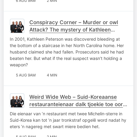
6 AUG 9AM
2 MIN
Conspiracy Corner – Murder or owl
Attack? The mystery of Kathleen
Peterson
In 2001, Kathleen Peterson was discovered bleeding at
the bottom of a staircase in her North Carolina home. Her
husband claimed she had fallen. Prosecutors said he had
beaten her. But what if the real suspect wasn’t holding a
weapon?
5 AUG 9AM
4 MIN
Weird Wide Web – Suid-Koreaanse
restauranteienaar dalk tjoekie toe oor
mier-nagereg
Die eienaar van ’n restaurant met twee Michelin-sterre in
Suid-Korea kan tot ’n jaar tronkstraf opgelê word nadat hy
eters ’n nagereg met swart miere bedien het.
5 AUG 8AM
2 MIN