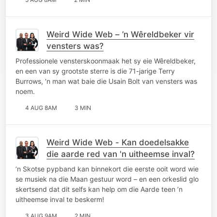
Weird Wide Web – ’n Wêreldbeker vir
vensters was?
Professionele vensterskoonmaak het sy eie Wêreldbeker,
en een van sy grootste sterre is die 71-jarige Terry
Burrows, ’n man wat baie die Usain Bolt van vensters was
noem.
4 AUG 8AM
3 MIN
Weird Wide Web - Kan doedelsakke
die aarde red van 'n uitheemse inval?
’n Skotse pypband kan binnekort die eerste ooit word wie
se musiek na die Maan gestuur word – en een orkeslid glo
skertsend dat dit selfs kan help om die Aarde teen ’n
uitheemse inval te beskerm!
3 AUG 9AM
2 MIN