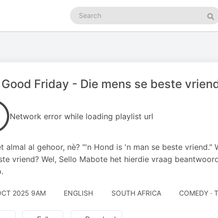
Search
podcasts
Se
 Good Friday - Die mens se beste vriend 
Network error while loading playlist url
t almal al gehoor, nè? "'n Hond is 'n man se beste vriend." W
ste vriend? Wel, Sello Mabote het hierdie vraag beantwoord
.
OCT 2025 9AM
ENGLISH
SOUTH AFRICA
COMEDY ·