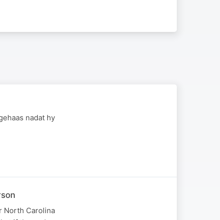
 gehaas nadat hy
rson
r North Carolina