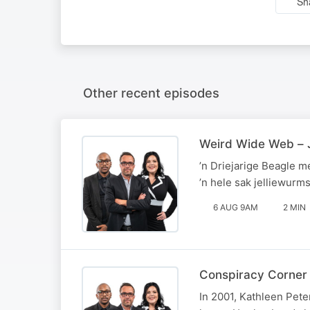
Sh
Other recent episodes
Weird Wide Web – J
’n Driejarige Beagle m
’n hele sak jelliewurms
6 AUG 9AM
2 MIN
Conspiracy Corner 
In 2001, Kathleen Pete