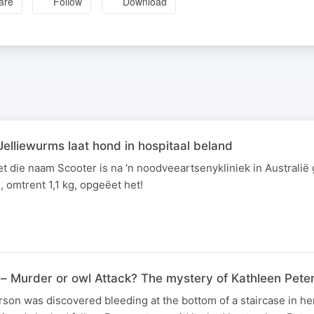
are
Follow
Download
elliewurms laat hond in hospitaal beland
et die naam Scooter is na ’n noodveeartsenykliniek in Australië
, omtrent 1,1 kg, opgeëet het!
– Murder or owl Attack? The mystery of Kathleen Pete
rson was discovered bleeding at the bottom of a staircase in he