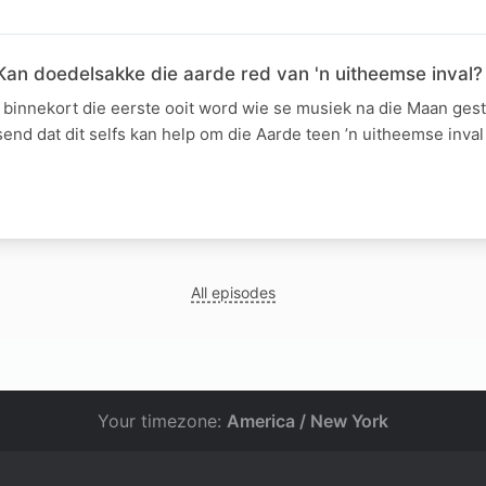
an doedelsakke die aarde red van 'n uitheemse inval?
 binnekort die eerste ooit word wie se musiek na die Maan ges
send dat dit selfs kan help om die Aarde teen ’n uitheemse inva
All episodes
Your timezone:
America / New York