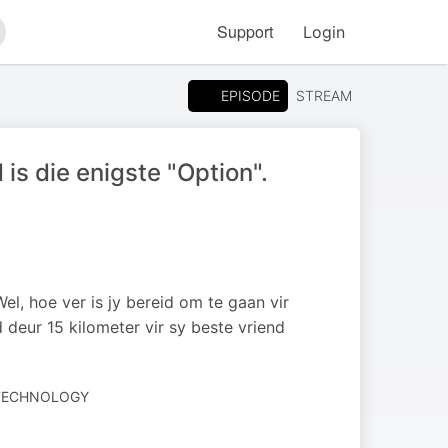
Support
Login
arch
EPISODE
STREAM
is die enigste "Option".
el, hoe ver is jy bereid om te gaan vir
 deur 15 kilometer vir sy beste vriend
 TECHNOLOGY