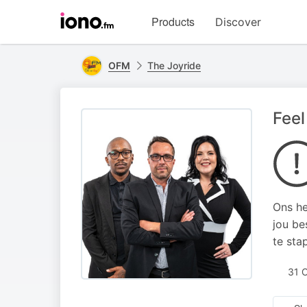
Visit
Products
Discover
iono.fm
homepage
OFM
The Joyride
Feel
Ons he
jou be
te stap
31 