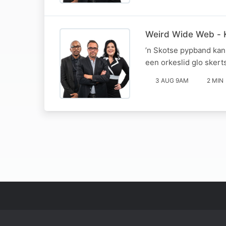
Weird Wide Web - K
’n Skotse pypband kan
een orkeslid glo skert
3 AUG 9AM
2 MIN