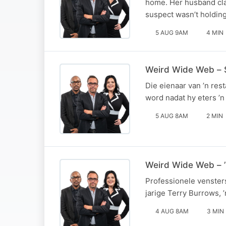
home. Her husband clai
suspect wasn’t holdin
5 AUG 9AM
4 MIN
Weird Wide Web – S
Die eienaar van ’n res
word nadat hy eters ’
5 AUG 8AM
2 MIN
Weird Wide Web – ’
Professionele vensters
jarige Terry Burrows, 
4 AUG 8AM
3 MIN