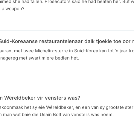
med she had fallen. Prosecutors said he had beaten her. But wh
g a weapon?
uid-Koreaanse restauranteienaar dalk tjoekie toe oor
taurant met twee Michelin-sterre in Suid-Korea kan tot ’n jaar tr
n nagereg met swart miere bedien het.
n Wêreldbeker vir vensters was?
koonmaak het sy eie Wêreldbeker, en een van sy grootste sterr
’n man wat baie die Usain Bolt van vensters was noem.