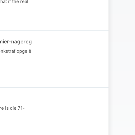
at if the real
 mier-nagereg
onkstraf opgelê
e is die 71-