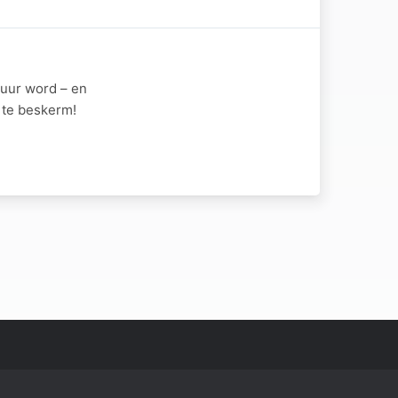
tuur word – en
l te beskerm!