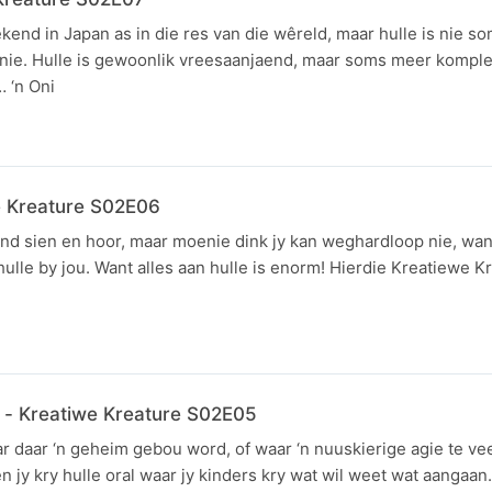
ekend in Japan as in die res van die wêreld, maar hulle is nie 
ie. Hulle is gewoonlik vreesaanjaend, maar soms meer komple
 ‘n Oni
e Kreature S02E06
tand sien en hoor, maar moenie dink jy kan weghardloop nie, wan
 hulle by jou. Want alles aan hulle is enorm! Hierdie Kreatiewe K
 - Kreatiwe Kreature S02E05
ar daar ‘n geheim gebou word, of waar ‘n nuuskierige agie te vee
en jy kry hulle oral waar jy kinders kry wat wil weet wat aangaan