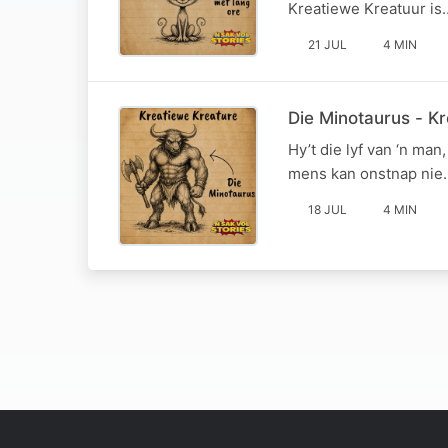
Kreatiewe Kreatuur is…
21 JUL
4 MIN
Die Minotaurus - K
Hy’t die lyf van ‘n man
mens kan onstnap nie.
18 JUL
4 MIN