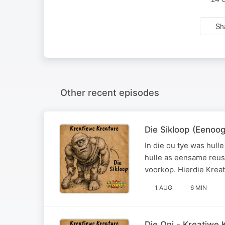
Sh
Other recent episodes
Die Sikloop (Eenoo
In die ou tye was hul
hulle as eensame reus
voorkop. Hierdie Kreat
1 AUG
6 MIN
Die Oni - Kreatiwe