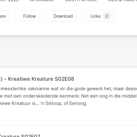
are
Follow
Download
Links
2
g) - Kreatiwe Kreature S02E08
le meesterlike vakmanne wat vir die gode gewerk het, maar dee
e met een onderskeidende kenmerk: Net een oog in die middel 
iewe Kreatuur is… ‘n Sikloop, of Eenoog.
 Kreature S02E07