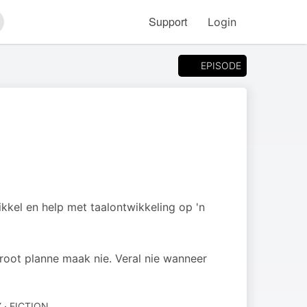
Support
Login
arch
EPISODE
ikkel en help met taalontwikkeling op 'n
 groot planne maak nie. Veral nie wanneer
 · FICTION