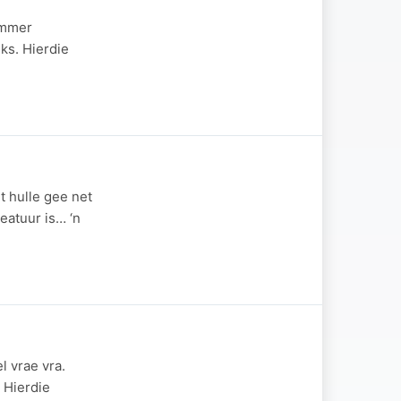
sommer
ks. Hierdie
t hulle gee net
reatuur is… ‘n
l vrae vra.
. Hierdie