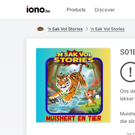
Visit
Products
Discover
iono.fm
homepage
'n Sak Vol Stories
'n Sak Vol Stories
S01E
Ons de
lekker
Muishe
die sl
24 