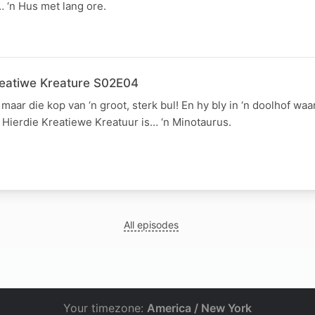
 ‘n Hus met lang ore.
reatiwe Kreature S02E04
, maar die kop van ‘n groot, sterk bul! En hy bly in ‘n doolhof w
 Hierdie Kreatiewe Kreatuur is… ‘n Minotaurus.
All episodes
Your timezone:
America / New York