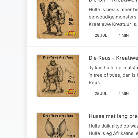
Hulle is beslis meer b
eenvoudige monsters n
Kreatiewe Kreatuur is…
28 JUL
4 MIN
Die Reus - Kreatiw
Jy kan hulle op ‘n afs
‘n tree of twee, dan is
Reus
25 JUL
4 MIN
Husse met lang ore
Hulle duik altyd op wa
Hulle is eg Afrikaans, 