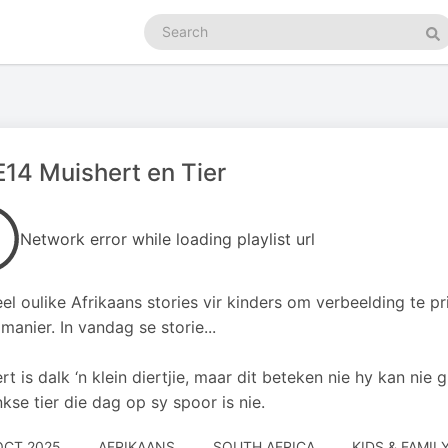
Search
podcasts
Se
14 Muishert en Tier
Network error while loading playlist url
el oulike Afrikaans stories vir kinders om verbeelding te pr
 manier. In vandag se storie...
rt is dalk ‘n klein diertjie, maar dit beteken nie hy kan nie
inkse tier die dag op sy spoor is nie.
OCT 2025
AFRIKAANS
SOUTH AFRICA
KIDS & FAMILY