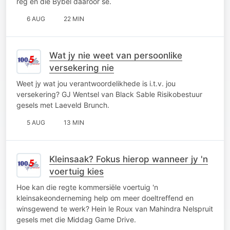
reg en die Bybel daaroor sê.
6 AUG
22 MIN
Wat jy nie weet van persoonlike
versekering nie
Weet jy wat jou verantwoordelikhede is i.t.v. jou
versekering? GJ Wentsel van Black Sable Risikobestuur
gesels met Laeveld Brunch.
5 AUG
13 MIN
Kleinsaak? Fokus hierop wanneer jy 'n
voertuig kies
Hoe kan die regte kommersiële voertuig 'n
kleinsakeonderneming help om meer doeltreffend en
winsgewend te werk? Hein le Roux van Mahindra Nelspruit
gesels met die Middag Game Drive.