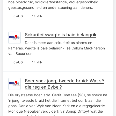
hoë bloeddruk, skildkliertoestande, vrouegesondheid,
geestesgesondheid en ondersteuning aan tieners.
6 AUG
14 MIN
Sekuriteitswagte is baie belangrik
Daar is meer aan sekuriteit as alarms en
kameras. Wagte is baie belangrik, sê Callum MacPherson
van Securicon.
6 AUG
14 MIN
Boer soek jong, tweede bruid: Wat sê
die reg en Bybel?
Die Vrystaatse boer, adv. Gerrit Coetzee (58), se soeke na
'n jong, tweede bruid het die internet behoorlik aan die
gons. Danie van Wyk van Neon Kerk en die regsgeleerde
Monique Niebaber verduidelik vir Sonop Ontbyt wat die