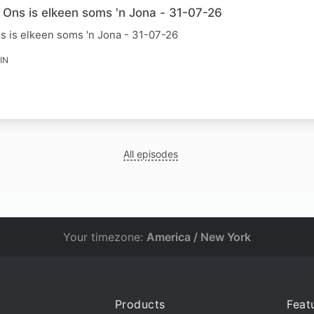
 Ons is elkeen soms 'n Jona - 31-07-26
s is elkeen soms 'n Jona - 31-07-26
IN
All episodes
Your timezone:
America / New York
Products
Feat