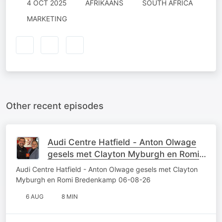
4 OCT 2025
AFRIKAANS
SOUTH AFRICA
MARKETING
Other recent episodes
Audi Centre Hatfield - Anton Olwage
gesels met Clayton Myburgh en Romi
Bredenkamp 06-08-26
Audi Centre Hatfield - Anton Olwage gesels met Clayton
Myburgh en Romi Bredenkamp 06-08-26
6 AUG
8 MIN