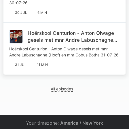
30-07-26
30 JUL
6 MIN
Hoërskool Centurion - Anton Olwage
gesels met mnr Andre Labuschagne
(Hoof) en mnr Cobus Botha 31-07-26
Hoërskool Centurion - Anton Olwage gesels met mnr
Andre Labuschagne (Hoof) en mnr Cobus Botha 31-07-26
31 JUL
11 MIN
All episodes
Your timezone:
America / New York