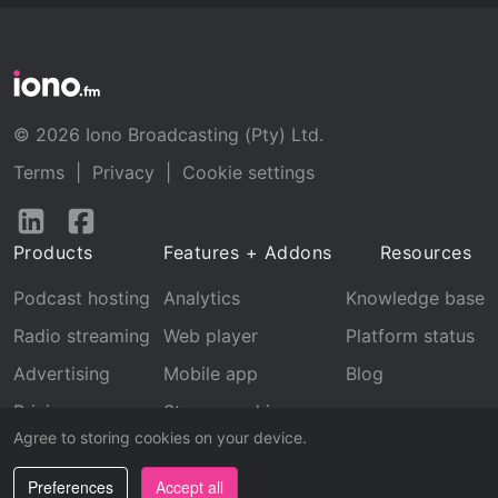
© 2026 Iono Broadcasting (Pty) Ltd.
Terms
|
Privacy
|
Cookie settings
Follow
Follow
us
us
Products
Features + Addons
Resources
on
on
LinkedIn
Facebook
Podcast hosting
Analytics
Knowledge base
Radio streaming
Web player
Platform status
Advertising
Mobile app
Blog
Pricing
Stream archive
Agree to storing cookies on your device.
Recognition
Preferences
Accept all