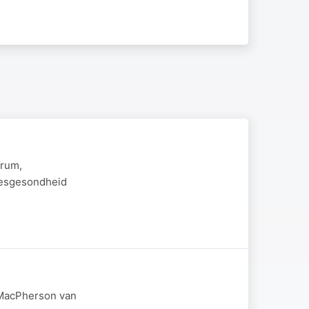
trum,
stesgesondheid
m MacPherson van