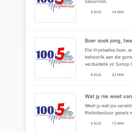
Securicon.
6 AUG
14 MIN
Boer soek jong, twe
Die Vrystaatse boer, a
behoorlik aan die gon
verduidelik vir Sonop 
6 AUG
22 MIN
Wat jy nie weet van
Weet jy wat jou verant
Risikobestuur gesels 
5 AUG
13 MIN