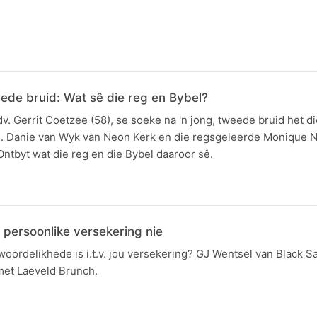
ede bruid: Wat sê die reg en Bybel?
dv. Gerrit Coetzee (58), se soeke na 'n jong, tweede bruid het di
s. Danie van Wyk van Neon Kerk en die regsgeleerde Monique 
Ontbyt wat die reg en die Bybel daaroor sê.
 persoonlike versekering nie
woordelikhede is i.t.v. jou versekering? GJ Wentsel van Black S
met Laeveld Brunch.