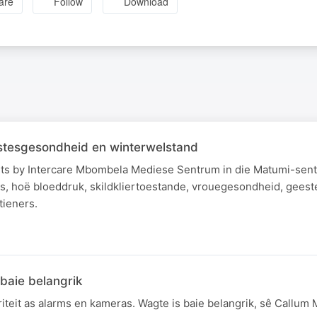
are
Follow
Download
stesgesondheid en winterwelstand
sarts by Intercare Mbombela Mediese Sentrum in die Matumi-sen
tes, hoë bloeddruk, skildkliertoestande, vrouegesondheid, gee
tieners.
 baie belangrik
iteit as alarms en kameras. Wagte is baie belangrik, sê Callu