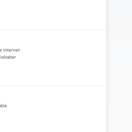
e internet
Niebaber
able