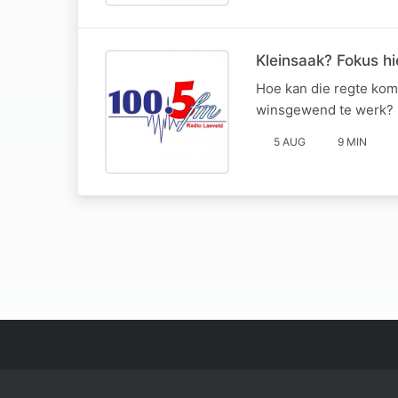
Kleinsaak? Fokus hi
Hoe kan die regte kom
winsgewend te werk? H
5 AUG
9 MIN