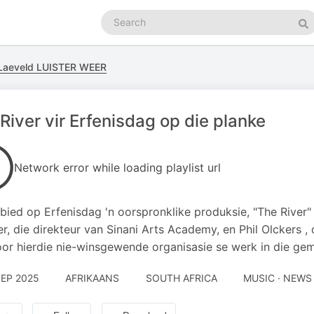
Search
podcasts
Se
Laeveld LUISTER WEER
River vir Erfenisdag op die planke
Network error while loading playlist url
 bied op Erfenisdag 'n oorspronklike produksie, "The River
r, die direkteur van Sinani Arts Academy, en Phil Olckers ,
or hierdie nie-winsgewende organisasie se werk in die ge
SEP 2025
AFRIKAANS
SOUTH AFRICA
MUSIC · NEWS