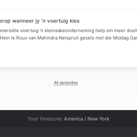
erop wanneer jy 'n voertuig kies
mersiële voertuig 'n kleinsakeonderneming help om meer doel
ein le Roux van Mahindra Nelspruit gesels met die Middag Ga
All episodes
Your timezone:
America / New York