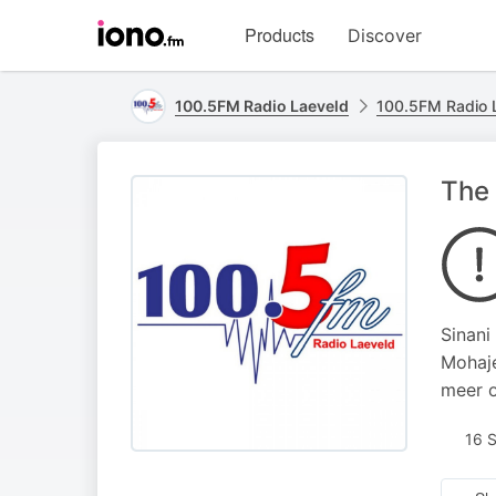
Visit
Products
Discover
iono.fm
homepage
100.5FM Radio Laeveld
100.5FM Radio 
The 
Sinani
Mohaje
meer o
16 