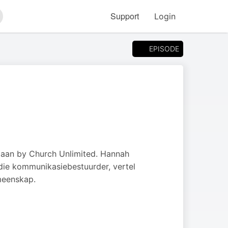
Support
Login
arch
EPISODE
" aan by Church Unlimited. Hannah
 die kommunikasiebestuurder, vertel
meenskap.