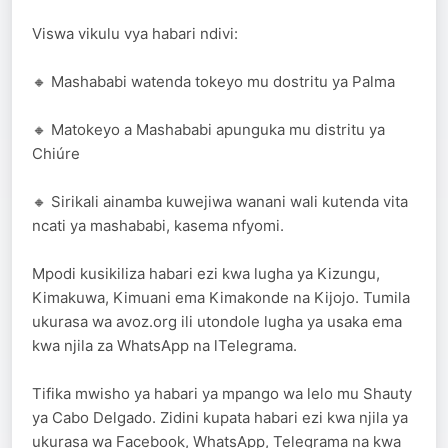
Viswa vikulu vya habari ndivi:
🔸 Mashababi watenda tokeyo mu dostritu ya Palma
🔸 Matokeyo a Mashababi apunguka mu distritu ya
Chiúre
🔸 Sirikali ainamba kuwejiwa wanani wali kutenda vita
ncati ya mashababi, kasema nfyomi.
Mpodi kusikiliza habari ezi kwa lugha ya Kizungu,
Kimakuwa, Kimuani ema Kimakonde na Kijojo. Tumila
ukurasa wa avoz.org ili utondole lugha ya usaka ema
kwa njila za WhatsApp na lTelegrama.
Tifika mwisho ya habari ya mpango wa lelo mu Shauty
ya Cabo Delgado. Zidini kupata habari ezi kwa njila ya
ukurasa wa Facebook, WhatsApp, Telegrama na kwa