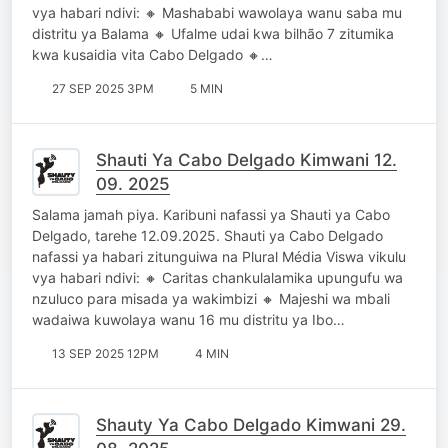
vya habari ndivi: 🔸 Mashababi wawolaya wanu saba mu
distritu ya Balama 🔸 Ufalme udai kwa bilhão 7 zitumika
kwa kusaidia vita Cabo Delgado 🔸…
27 SEP 2025 3PM
5 MIN
Shauti Ya Cabo Delgado Kimwani 12.
09. 2025
Salama jamah piya. Karibuni nafassi ya Shauti ya Cabo
Delgado, tarehe 12.09.2025. Shauti ya Cabo Delgado
nafassi ya habari zitunguiwa na Plural Média Viswa vikulu
vya habari ndivi: 🔸 Caritas chankulalamika upungufu wa
nzuluco para misada ya wakimbizi 🔸 Majeshi wa mbali
wadaiwa kuwolaya wanu 16 mu distritu ya Ibo…
13 SEP 2025 12PM
4 MIN
Shauty Ya Cabo Delgado Kimwani 29.