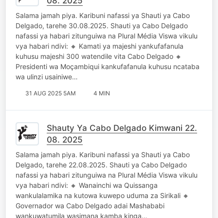
08. 2025
Salama jamah piya. Karibuni nafassi ya Shauti ya Cabo
Delgado, tarehe 30.08.2025. Shauti ya Cabo Delgado
nafassi ya habari zitunguiwa na Plural Média Viswa vikulu
vya habari ndivi: 🔸 Kamati ya majeshi yankufafanula
kuhusu majeshi 300 watendile vita Cabo Delgado 🔸
Presidenti wa Moçambiqui kankufafanula kuhusu ncataba
wa ulinzi usainiwe…
31 AUG 2025 5AM
4 MIN
Shauty Ya Cabo Delgado Kimwani 22.
08. 2025
Salama jamah piya. Karibuni nafassi ya Shauti ya Cabo
Delgado, tarehe 22.08.2025. Shauti ya Cabo Delgado
nafassi ya habari zitunguiwa na Plural Média Viswa vikulu
vya habari ndivi: 🔸 Wanainchi wa Quissanga
wankulalamika na kutowa kuwepo uduma za Sirikali 🔸
Governador wa Cabo Delgado adai Mashababi
wankuwatumila wasimana kamba kinga…