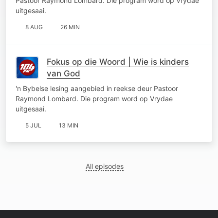
Pastoor Raymond Lombard. Die program word op Vrydae
uitgesaai.
8 AUG
26 MIN
Fokus op die Woord | Wie is kinders
van God
'n Bybelse lesing aangebied in reekse deur Pastoor
Raymond Lombard. Die program word op Vrydae
uitgesaai.
5 JUL
13 MIN
All episodes