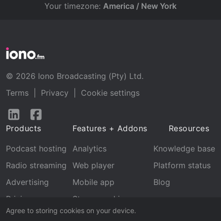
Your timezone:
America / New York
© 2026 Iono Broadcasting (Pty) Ltd.
Terms
|
Privacy
|
Cookie settings
Follow
Follow
us
us
Products
Features + Addons
Resources
on
on
LinkedIn
Facebook
Podcast hosting
Analytics
Knowledge base
Radio streaming
Web player
Platform status
Advertising
Mobile app
Blog
Pricing
Stream archive
Agree to storing cookies on your device.
Recognition