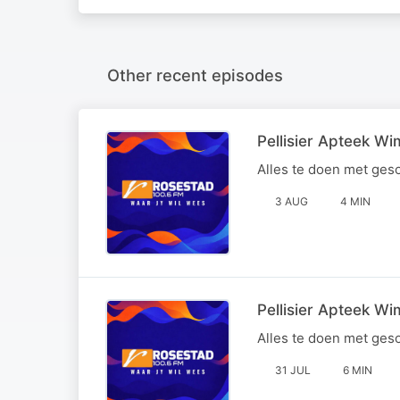
Other recent episodes
Pellisier Apteek W
Alles te doen met ges
3 AUG
4 MIN
Pellisier Apteek W
Alles te doen met ges
31 JUL
6 MIN