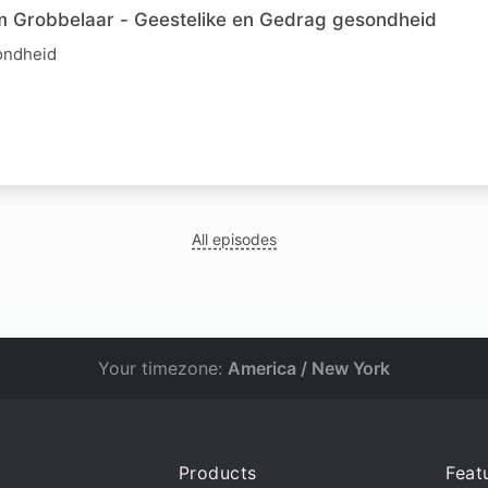
im Grobbelaar - Geestelike en Gedrag gesondheid
ondheid
All episodes
Your timezone:
America / New York
Products
Feat