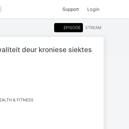
Support
Login
arch
EPISODE
STREAM
liteit deur kroniese siektes
EALTH & FITNESS