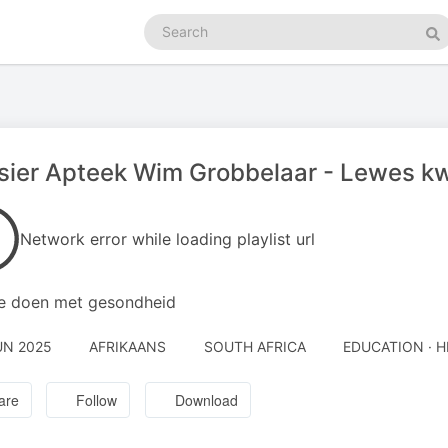
Search
podcasts
Se
isier Apteek Wim Grobbelaar - Lewes kwa
Network error while loading playlist url
te doen met gesondheid
UN 2025
AFRIKAANS
SOUTH AFRICA
EDUCATION · H
are
Follow
Download