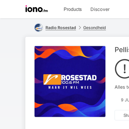
Visit
Products
Discover
iono.fm
homepage
Radio Rosestad
Gesondheid
Pell
Alles 
9 J
Sh