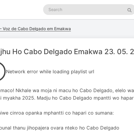
Search
podcasts
Se
— Voz de Cabo Delgado em Emakwa
jhu Ho Cabo Delgado Emakwa 23. 05. 
Network error while loading playlist url
maco! Nkhale wa moja ni macu ho Cabo Delgado, elelo w
i myakha 2025. Madju ho Cabo Delgado mpantti wo hapari 
iwe cinroa opanka mphantti co hapari co sumana:
ibunal thanu jihopajera ovara nteko ho Cabo Delgado