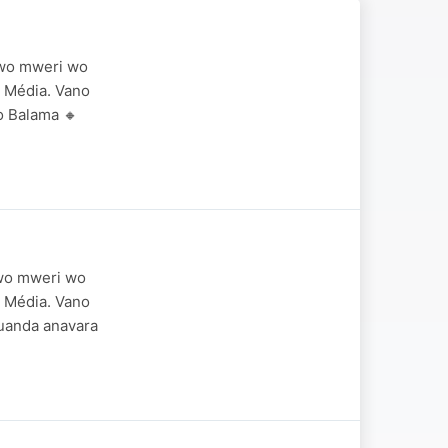
 wo mweri wo
 Média. Vano
o Balama 🔸
 wo mweri wo
 Média. Vano
Ruanda anavara