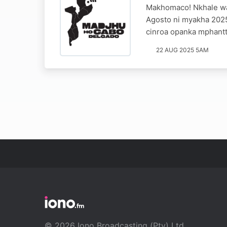
Makhomaco! Nkhale wa
Agosto ni myakha 2025
cinroa opanka mphantt
22 AUG 2025 5AM
© 2026 Iono Broadcasting (Pty) Ltd.