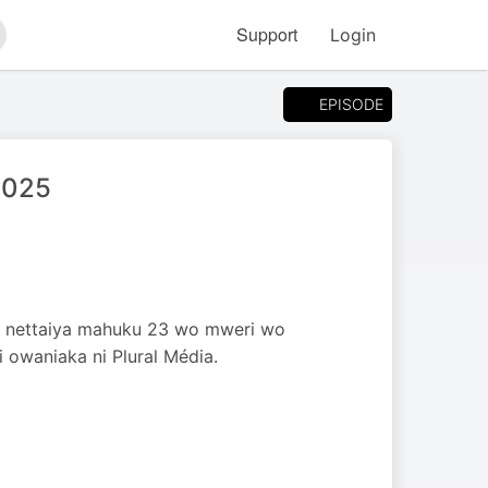
Support
Login
arch
EPISODE
2025
a nettaiya mahuku 23 wo mweri wo
owaniaka ni Plural Média.