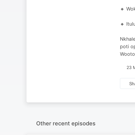
🔸 Wok
🔸 Itu
Nkhale
poti o
Wootol
23 
Sh
Other recent episodes