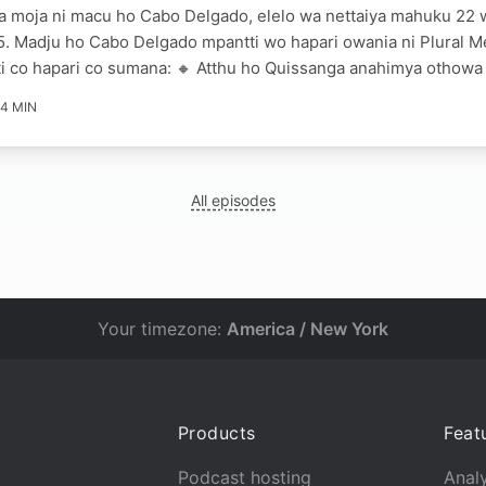
 moja ni macu ho Cabo Delgado, elelo wa nettaiya mahuku 22
. Madju ho Cabo Delgado mpantti wo hapari owania ni Plural M
i co hapari co sumana: 🔸 Atthu ho Quissanga anahimya othowa 
4 MIN
All episodes
Your timezone:
America / New York
Products
Feat
Podcast hosting
Analy