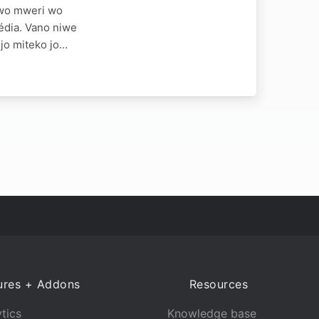
 wo mweri wo
édia. Vano niwe
jo miteko jo…
ures + Addons
Resources
tics
Knowledge base