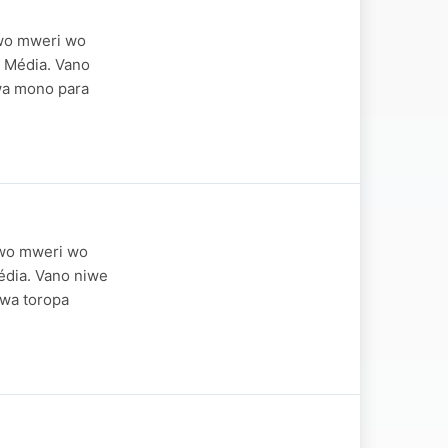
 wo mweri wo
 Média. Vano
owa mono para
 wo mweri wo
édia. Vano niwe
 wa toropa