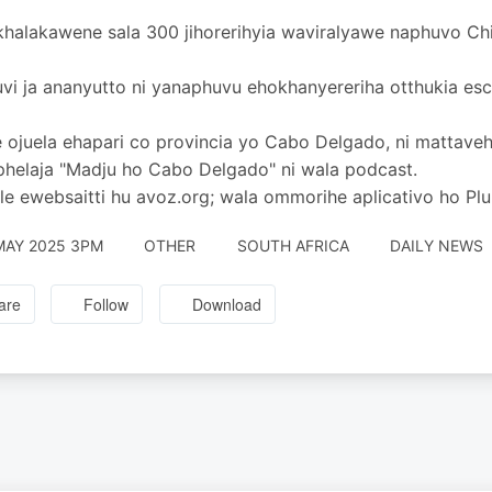
halakawene sala 300 jihorerihyia waviralyawe naphuvo Ch
luvi ja ananyutto ni yanaphuvu ehokhanyereriha otthukia e
 ojuela ehapari co provincia yo Cabo Delgado, ni mattave
phelaja "Madju ho Cabo Delgado" ni wala podcast.
e ewebsaitti hu avoz.org; wala ommorihe aplicativo ho Plu
MAY 2025 3PM
OTHER
SOUTH AFRICA
DAILY NEWS
are
Follow
Download