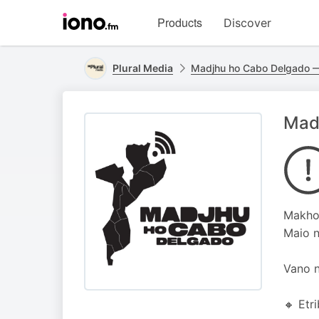
Visit
Products
Discover
iono.fm
homepage
Plural Media
Madjhu ho Cabo Delgado 
Mad
Makho
Maio n
Vano n
🔸 Etr