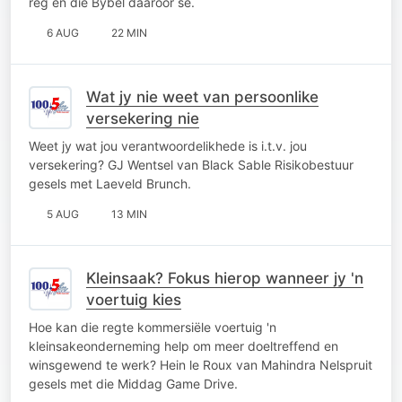
reg en die Bybel daaroor sê.
6 AUG
22 MIN
Wat jy nie weet van persoonlike
versekering nie
Weet jy wat jou verantwoordelikhede is i.t.v. jou
versekering? GJ Wentsel van Black Sable Risikobestuur
gesels met Laeveld Brunch.
5 AUG
13 MIN
Kleinsaak? Fokus hierop wanneer jy 'n
voertuig kies
Hoe kan die regte kommersiële voertuig 'n
kleinsakeonderneming help om meer doeltreffend en
winsgewend te werk? Hein le Roux van Mahindra Nelspruit
gesels met die Middag Game Drive.