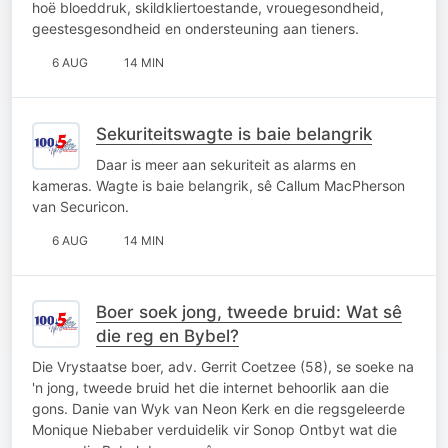
hoë bloeddruk, skildkliertoestande, vrouegesondheid,
geestesgesondheid en ondersteuning aan tieners.
6 AUG
14 MIN
Sekuriteitswagte is baie belangrik
Daar is meer aan sekuriteit as alarms en
kameras. Wagte is baie belangrik, sê Callum MacPherson
van Securicon.
6 AUG
14 MIN
Boer soek jong, tweede bruid: Wat sê
die reg en Bybel?
Die Vrystaatse boer, adv. Gerrit Coetzee (58), se soeke na
'n jong, tweede bruid het die internet behoorlik aan die
gons. Danie van Wyk van Neon Kerk en die regsgeleerde
Monique Niebaber verduidelik vir Sonop Ontbyt wat die