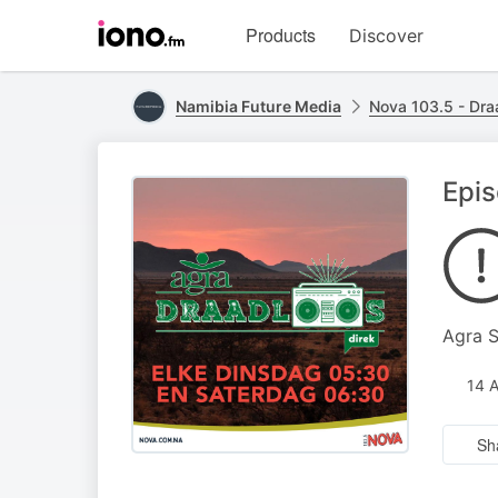
Visit
Products
Discover
iono.fm
homepage
Namibia Future Media
Nova 103.5 - Dra
Epi
Agra S
14 
Sh