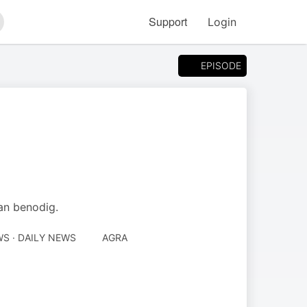
Support
Login
arch
EPISODE
kan benodig.
S · DAILY NEWS
AGRA