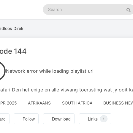
Search
podcasts
Se
adloos Direk
sode 144
Network error while loading playlist url
afari Den het enige en alle visvang toerusting wat jy ooit 
APR 2025
AFRIKAANS
SOUTH AFRICA
BUSINESS NEW
are
Follow
Download
Links
1