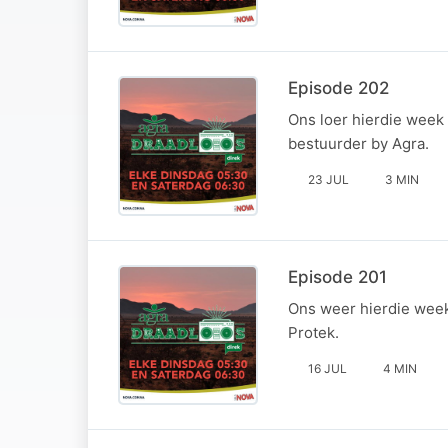
Episode 202
Ons loer hierdie week 
bestuurder by Agra.
23 JUL
3 MIN
Episode 201
Ons weer hierdie wee
Protek.
16 JUL
4 MIN