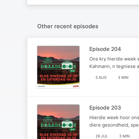
Other recent episodes
Episode 204
Ons kry hierdie week 
Kahmann, n tegniese a
5 AUG
3 MIN
Episode 203
Hierdie week hoor ons 
diere gesondheid, spe
29 JUL
3 MIN