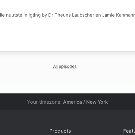
die nuutste inligting by Dr Theuns Laubscher en Jamie Kahman
All episodes
Your timezone:
America / New York
Products
Feat