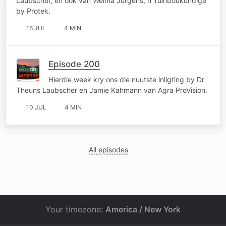
Laubscher, en ook van Welma Jurgens, n Tuinboukundige
by Protek.
16 JUL
4 MIN
Episode 200
Hierdie week kry ons die nuutste inligting by Dr
Theuns Laubscher en Jamie Kahmann van Agra ProVision.
10 JUL
4 MIN
All episodes
Your timezone:
America / New York