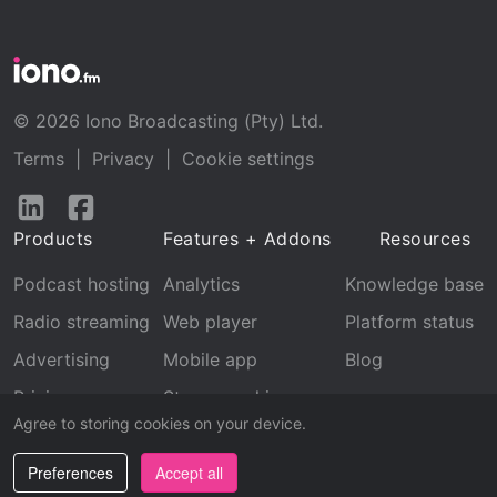
© 2026 Iono Broadcasting (Pty) Ltd.
Terms
|
Privacy
|
Cookie settings
Follow
Follow
us
us
Products
Features + Addons
Resources
on
on
LinkedIn
Facebook
Podcast hosting
Analytics
Knowledge base
Radio streaming
Web player
Platform status
Advertising
Mobile app
Blog
Pricing
Stream archive
Agree to storing cookies on your device.
Recognition
Preferences
Accept all