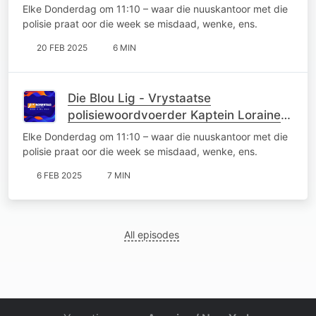
Earl
Elke Donderdag om 11:10 – waar die nuuskantoor met die
polisie praat oor die week se misdaad, wenke, ens.
20 FEB 2025
6 MIN
Die Blou Lig - Vrystaatse
polisiewoordvoerder Kaptein Loraine
Earl
Elke Donderdag om 11:10 – waar die nuuskantoor met die
polisie praat oor die week se misdaad, wenke, ens.
6 FEB 2025
7 MIN
All episodes