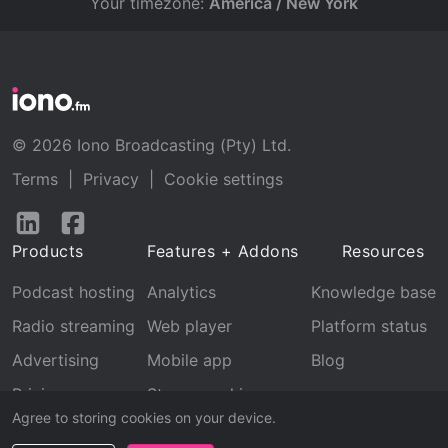
Your timezone:
America / New York
© 2026 Iono Broadcasting (Pty) Ltd.
Terms
|
Privacy
|
Cookie settings
Follow
Follow
us
us
Products
Features + Addons
Resources
on
on
LinkedIn
Facebook
Podcast hosting
Analytics
Knowledge base
Radio streaming
Web player
Platform status
Advertising
Mobile app
Blog
Pricing
Stream archive
Agree to storing cookies on your device.
Recognition