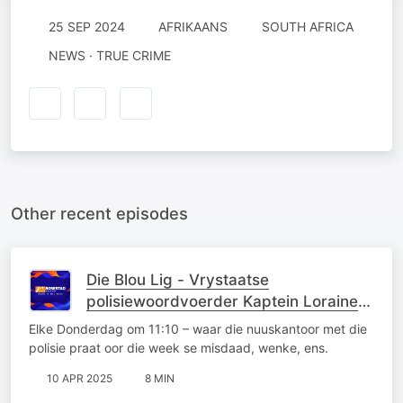
25 SEP 2024
AFRIKAANS
SOUTH AFRICA
NEWS · TRUE CRIME
Other recent episodes
Die Blou Lig - Vrystaatse
polisiewoordvoerder Kaptein Loraine
Earl
Elke Donderdag om 11:10 – waar die nuuskantoor met die
polisie praat oor die week se misdaad, wenke, ens.
10 APR 2025
8 MIN