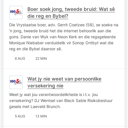
Boer soek jong, tweede bruid: Wat sê
die reg en Bybel?
Die Vrystaatse boer, adv. Gerrit Coetzee (58), se soeke na
'n jong, tweede bruid het die internet behoorlik aan die
gons. Danie van Wyk van Neon Kerk en die regsgeleerde
Monique Niebaber verduidelik vir Sonop Ontbyt wat die
reg en die Bybel daaroor sê.
6 AUG
22 MIN
Wat jy nie weet van persoonlike
versekering nie
Weet jy wat jou verantwoordelikhede is i.t.v. jou
versekering? GJ Wentsel van Black Sable Risikobestuur
gesels met Laeveld Brunch.
5 AUG
13 MIN