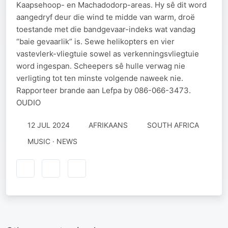
Kaapsehoop- en Machadodorp-areas. Hy sê dit word
aangedryf deur die wind te midde van warm, droë
toestande met die bandgevaar-indeks wat vandag
“baie gevaarlik” is. Sewe helikopters en vier
vastevlerk-vliegtuie sowel as verkenningsvliegtuie
word ingespan. Scheepers sê hulle verwag nie
verligting tot ten minste volgende naweek nie.
Rapporteer brande aan Lefpa by 086-066-3473.
OUDIO
12 JUL 2024
AFRIKAANS
SOUTH AFRICA
MUSIC · NEWS