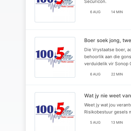
Securicon.
6 AUG
14 MIN
Boer soek jong, twe
Die Vrystaatse boer, a
behoorlik aan die gon
verduidelik vir Sonop 
6 AUG
22 MIN
Wat jy nie weet van
Weet jy wat jou verant
Risikobestuur gesels 
5 AUG
13 MIN