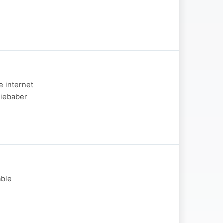
e internet
Niebaber
able