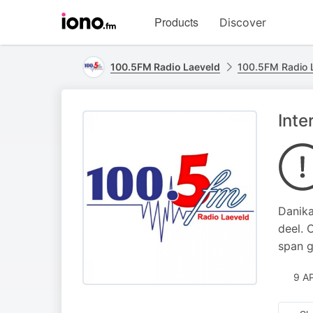
Visit
Products
Discover
iono.fm
homepage
100.5FM Radio Laeveld
100.5FM Radio 
Inte
Danika
deel. 
span g
9 A