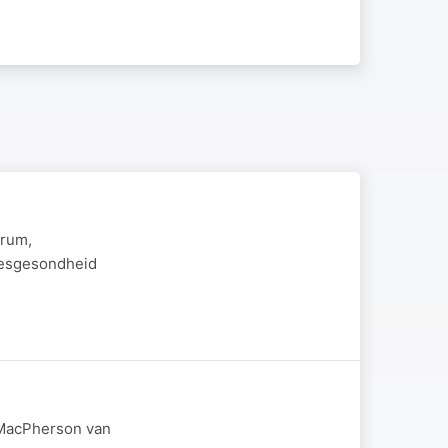
trum,
stesgesondheid
m MacPherson van