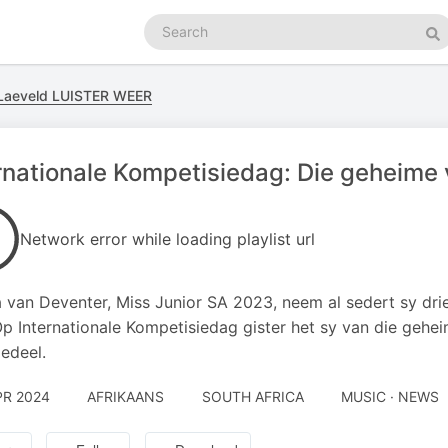
Search
podcasts
Se
Laeveld LUISTER WEER
rnationale Kompetisiedag: Die geheime
Network error while loading playlist url
 van Deventer, Miss Junior SA 2023, neem al sedert sy dri
Op Internationale Kompetisiedag gister het sy van die gehe
edeel.
PR 2024
AFRIKAANS
SOUTH AFRICA
MUSIC · NEWS