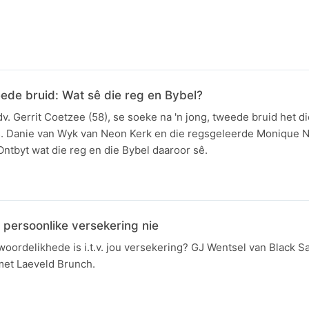
ede bruid: Wat sê die reg en Bybel?
dv. Gerrit Coetzee (58), se soeke na 'n jong, tweede bruid het di
s. Danie van Wyk van Neon Kerk en die regsgeleerde Monique 
Ontbyt wat die reg en die Bybel daaroor sê.
 persoonlike versekering nie
woordelikhede is i.t.v. jou versekering? GJ Wentsel van Black S
met Laeveld Brunch.