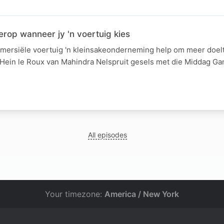
erop wanneer jy 'n voertuig kies
mersiële voertuig 'n kleinsakeonderneming help om meer doel
ein le Roux van Mahindra Nelspruit gesels met die Middag Ga
All episodes
Your timezone:
America / New York