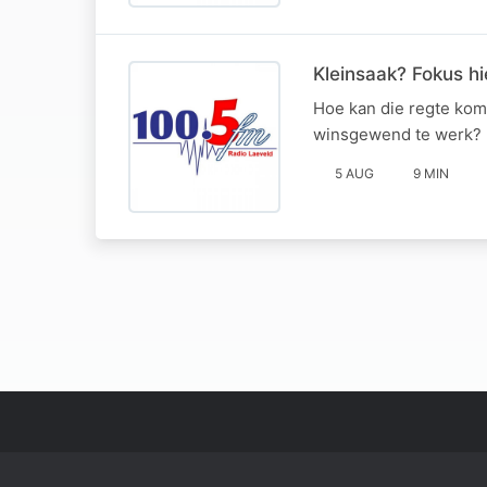
Kleinsaak? Fokus hi
Hoe kan die regte kom
winsgewend te werk? H
5 AUG
9 MIN