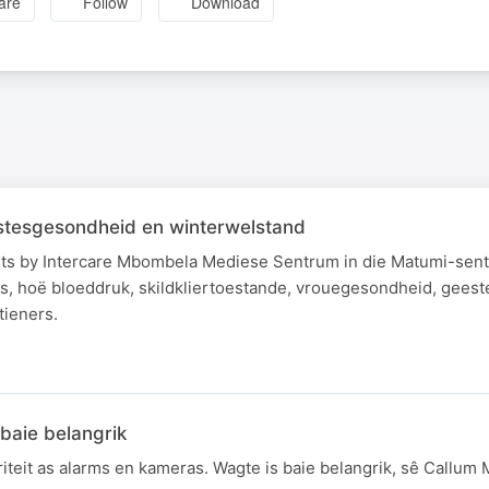
are
Follow
Download
stesgesondheid en winterwelstand
sarts by Intercare Mbombela Mediese Sentrum in die Matumi-sen
tes, hoë bloeddruk, skildkliertoestande, vrouegesondheid, gee
tieners.
 baie belangrik
iteit as alarms en kameras. Wagte is baie belangrik, sê Callu