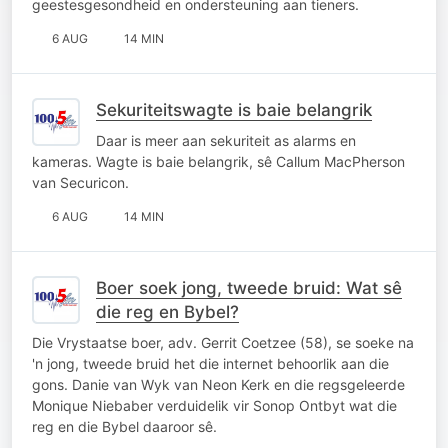
geestesgesondheid en ondersteuning aan tieners.
6 AUG
14 MIN
Sekuriteitswagte is baie belangrik
Daar is meer aan sekuriteit as alarms en
kameras. Wagte is baie belangrik, sê Callum MacPherson
van Securicon.
6 AUG
14 MIN
Boer soek jong, tweede bruid: Wat sê
die reg en Bybel?
Die Vrystaatse boer, adv. Gerrit Coetzee (58), se soeke na
'n jong, tweede bruid het die internet behoorlik aan die
gons. Danie van Wyk van Neon Kerk en die regsgeleerde
Monique Niebaber verduidelik vir Sonop Ontbyt wat die
reg en die Bybel daaroor sê.