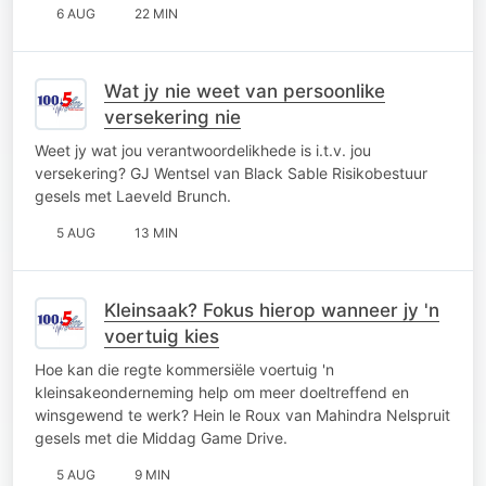
6 AUG
22 MIN
Wat jy nie weet van persoonlike
versekering nie
Weet jy wat jou verantwoordelikhede is i.t.v. jou
versekering? GJ Wentsel van Black Sable Risikobestuur
gesels met Laeveld Brunch.
5 AUG
13 MIN
Kleinsaak? Fokus hierop wanneer jy 'n
voertuig kies
Hoe kan die regte kommersiële voertuig 'n
kleinsakeonderneming help om meer doeltreffend en
winsgewend te werk? Hein le Roux van Mahindra Nelspruit
gesels met die Middag Game Drive.
5 AUG
9 MIN