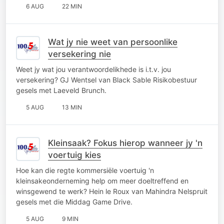
6 AUG
22 MIN
Wat jy nie weet van persoonlike
versekering nie
Weet jy wat jou verantwoordelikhede is i.t.v. jou
versekering? GJ Wentsel van Black Sable Risikobestuur
gesels met Laeveld Brunch.
5 AUG
13 MIN
Kleinsaak? Fokus hierop wanneer jy 'n
voertuig kies
Hoe kan die regte kommersiële voertuig 'n
kleinsakeonderneming help om meer doeltreffend en
winsgewend te werk? Hein le Roux van Mahindra Nelspruit
gesels met die Middag Game Drive.
5 AUG
9 MIN