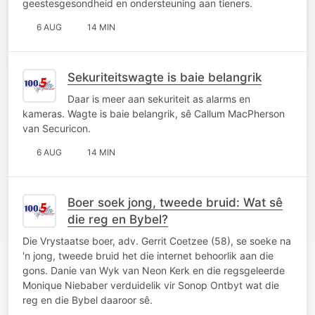
geestesgesondheid en ondersteuning aan tieners.
6 AUG
14 MIN
Sekuriteitswagte is baie belangrik
Daar is meer aan sekuriteit as alarms en
kameras. Wagte is baie belangrik, sê Callum MacPherson
van Securicon.
6 AUG
14 MIN
Boer soek jong, tweede bruid: Wat sê
die reg en Bybel?
Die Vrystaatse boer, adv. Gerrit Coetzee (58), se soeke na
'n jong, tweede bruid het die internet behoorlik aan die
gons. Danie van Wyk van Neon Kerk en die regsgeleerde
Monique Niebaber verduidelik vir Sonop Ontbyt wat die
reg en die Bybel daaroor sê.