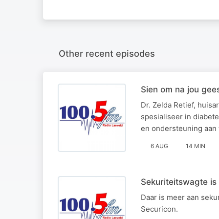
Other recent episodes
Sien om na jou gee
Dr. Zelda Retief, hui
spesialiseer in diabe
en ondersteuning aan 
6 AUG
14 MIN
Sekuriteitswagte is
Daar is meer aan sekur
Securicon.