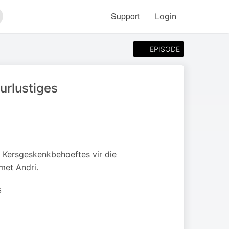
Support
Login
arch
EPISODE
urlustiges
u Kersgeskenkbehoeftes vir die
met Andri.
S