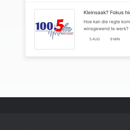
Kleinsaak? Fokus hi
Hoe kan die regte kom
winsgewend te werk? H
5 AUG
9 MIN