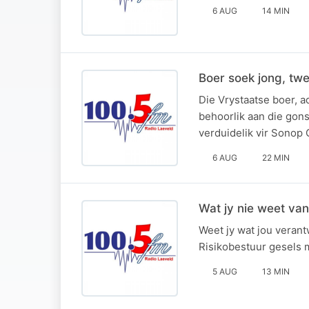
6 AUG
14 MIN
Boer soek jong, twe
Die Vrystaatse boer, a
behoorlik aan die gon
verduidelik vir Sonop 
6 AUG
22 MIN
Wat jy nie weet van
Weet jy wat jou verant
Risikobestuur gesels 
5 AUG
13 MIN