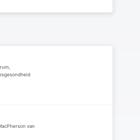
trum,
stesgesondheid
m MacPherson van