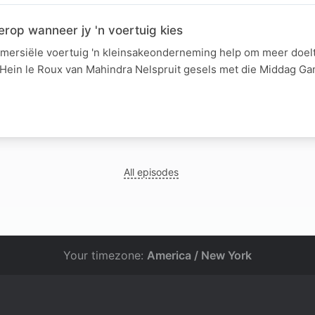
erop wanneer jy 'n voertuig kies
mersiële voertuig 'n kleinsakeonderneming help om meer doel
ein le Roux van Mahindra Nelspruit gesels met die Middag Ga
All episodes
Your timezone:
America / New York