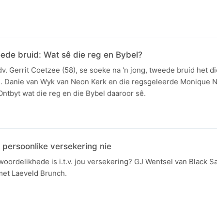
ede bruid: Wat sê die reg en Bybel?
dv. Gerrit Coetzee (58), se soeke na 'n jong, tweede bruid het di
s. Danie van Wyk van Neon Kerk en die regsgeleerde Monique 
Ontbyt wat die reg en die Bybel daaroor sê.
 persoonlike versekering nie
woordelikhede is i.t.v. jou versekering? GJ Wentsel van Black S
met Laeveld Brunch.