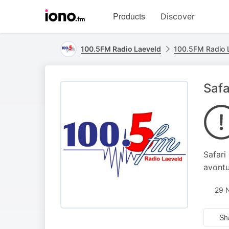
Visit
Products
Discover
iono.fm
homepage
100.5FM Radio Laeveld
100.5FM Radio 
Safa
Safari
avontu
29 
Sh