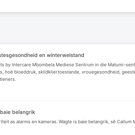
stesgesondheid en winterwelstand
sarts by Intercare Mbombela Mediese Sentrum in die Matumi-sen
tes, hoë bloeddruk, skildkliertoestande, vrouegesondheid, gee
tieners.
 baie belangrik
iteit as alarms en kameras. Wagte is baie belangrik, sê Callu