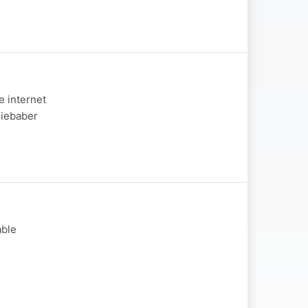
e internet
Niebaber
able