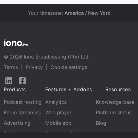
Your timezone:
America / New York
© 2026 Iono Broadcasting (Pty) Ltd.
Terms
|
Privacy
|
Cookie settings
Follow
Follow
us
us
Products
Features + Addons
Resources
on
on
LinkedIn
Facebook
Podcast hosting
Analytics
Knowledge base
Radio streaming
Web player
Platform status
Advertising
Mobile app
Blog
Pricing
Stream archive