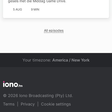
gesels met die Middag Game Drive.
5 AUG
9 MIN
All episodes
Your timezone:
America / New York
© 2026 Iono Broadcasting (Pty) Ltd.
Terms
|
Privacy
|
Cookie settings