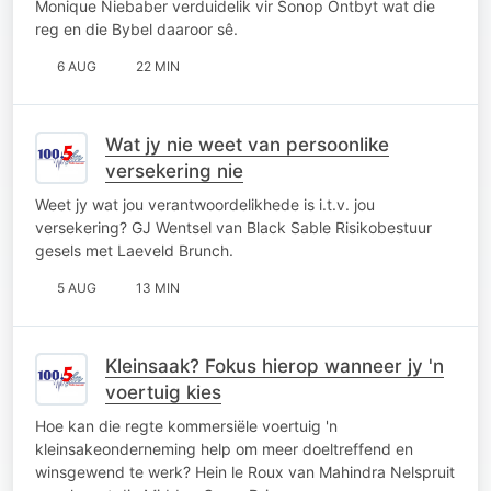
Monique Niebaber verduidelik vir Sonop Ontbyt wat die
reg en die Bybel daaroor sê.
6 AUG
22 MIN
Wat jy nie weet van persoonlike
versekering nie
Weet jy wat jou verantwoordelikhede is i.t.v. jou
versekering? GJ Wentsel van Black Sable Risikobestuur
gesels met Laeveld Brunch.
5 AUG
13 MIN
Kleinsaak? Fokus hierop wanneer jy 'n
voertuig kies
Hoe kan die regte kommersiële voertuig 'n
kleinsakeonderneming help om meer doeltreffend en
winsgewend te werk? Hein le Roux van Mahindra Nelspruit