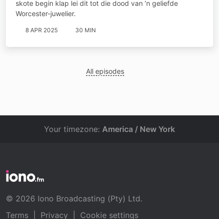
skote begin klap lei dit tot die dood van ’n geliefde
Worcester-juwelier.
8 APR 2025
30 MIN
All episodes
Your timezone:
America / New York
© 2026 Iono Broadcasting (Pty) Ltd.
Terms
|
Privacy
|
Cookie settings