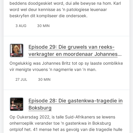
beddens doodgeskiet word, dui alle bewyse na hom. Karl
word wel deur kennisse as 'n patologiese leuenaar
beskryfen dit kompliseer die ondersoek.
3 AUG
30 MIN
Episode 29: Die gruwels van reeks-
verkragter en moordenaar Johannes
Britz
Ongelukkig was Johannes Britz tot op sy laaste oomblikke
vir menigte vrouens ’n nagmerrie van ‘n man.
27 JUL
30 MIN
Episode 28: Die gastenkwa-tragedie in
Boksburg
Op Oukersdag 2022, is talle Suid-Afrikaners se lewens
onherroeplik verander toe 'n gastenkwa in Boksburg
ontplof het. 41 mense het as gevolg van die tragedie hulle