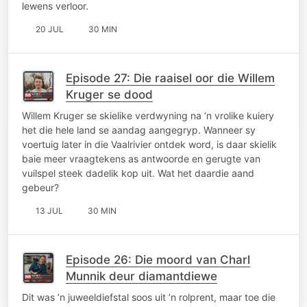
lewens verloor.
20 JUL
30 MIN
Episode 27: Die raaisel oor die Willem
Kruger se dood
Willem Kruger se skielike verdwyning na ‘n vrolike kuiery
het die hele land se aandag aangegryp. Wanneer sy
voertuig later in die Vaalrivier ontdek word, is daar skielik
baie meer vraagtekens as antwoorde en gerugte van
vuilspel steek dadelik kop uit. Wat het daardie aand
gebeur?
13 JUL
30 MIN
Episode 26: Die moord van Charl
Munnik deur diamantdiewe
Dit was ’n juweeldiefstal soos uit ’n rolprent, maar toe die