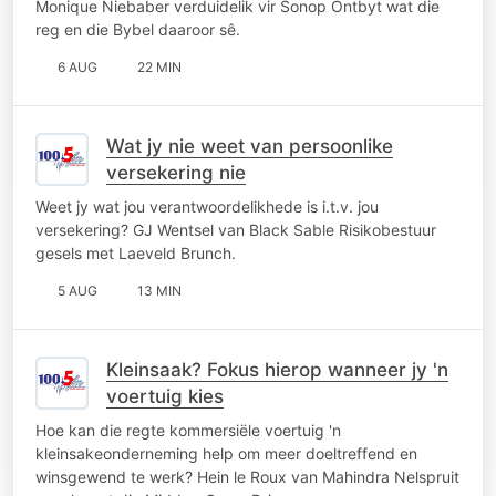
Monique Niebaber verduidelik vir Sonop Ontbyt wat die
reg en die Bybel daaroor sê.
6 AUG
22 MIN
Wat jy nie weet van persoonlike
versekering nie
Weet jy wat jou verantwoordelikhede is i.t.v. jou
versekering? GJ Wentsel van Black Sable Risikobestuur
gesels met Laeveld Brunch.
5 AUG
13 MIN
Kleinsaak? Fokus hierop wanneer jy 'n
voertuig kies
Hoe kan die regte kommersiële voertuig 'n
kleinsakeonderneming help om meer doeltreffend en
winsgewend te werk? Hein le Roux van Mahindra Nelspruit