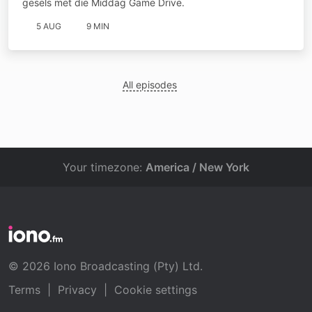
gesels met die Middag Game Drive.
5 AUG
9 MIN
All episodes
Your timezone:
America / New York
© 2026 Iono Broadcasting (Pty) Ltd.
Terms
|
Privacy
|
Cookie settings