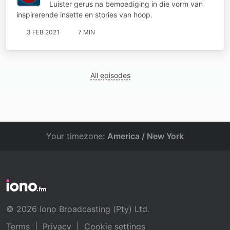
Luister gerus na bemoediging in die vorm van
inspirerende insette en stories van hoop.
3 FEB 2021
7 MIN
All episodes
Your timezone:
America / New York
© 2026 Iono Broadcasting (Pty) Ltd.
Terms
|
Privacy
|
Cookie settings