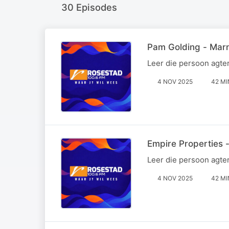
30 Episodes
Pam Golding - Mar
Leer die persoon agte
4 NOV 2025
42 MI
Empire Properties 
Leer die persoon agte
4 NOV 2025
42 MI