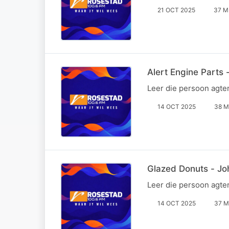
21 OCT 2025
37 M
Alert Engine Parts 
Leer die persoon agte
14 OCT 2025
38 M
Glazed Donuts - Jo
Leer die persoon agte
14 OCT 2025
37 M