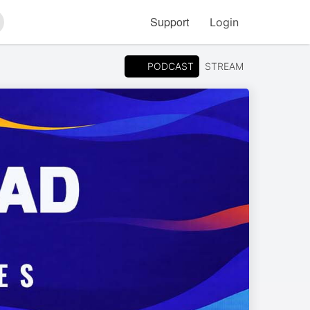
Support
Login
arch
PODCAST
STREAM