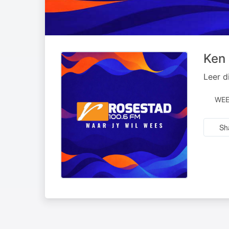
Ken
Leer d
WEE
Sh