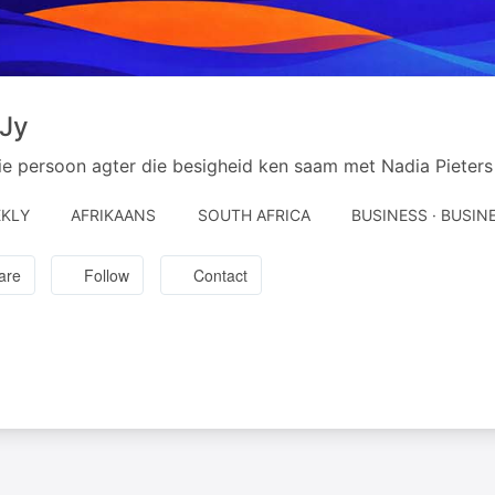
 Jy
ie persoon agter die besigheid ken saam met Nadia Pieter
KLY
AFRIKAANS
SOUTH AFRICA
BUSINESS · BUSIN
are
Follow
Contact