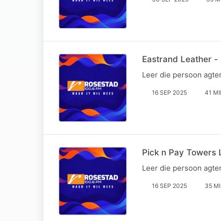
Eastrand Leather -
Leer die persoon agte
16 SEP 2025
41 M
Pick n Pay Towers
Leer die persoon agte
16 SEP 2025
35 M