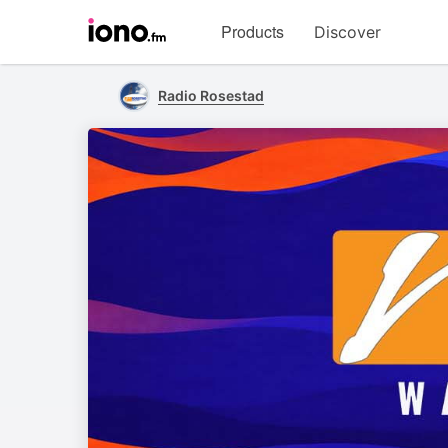
Visit
Products
Discover
iono.fm
homepage
Radio Rosestad