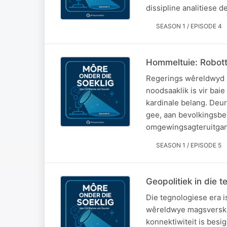
dissipline analitiese 
SEASON 1 / EPISODE 4
Hommeltuie: Robott
Regerings wêreldwyd m
noodsaaklik is vir bai
kardinale belang. Deu
gee, aan bevolkingsbe
omgewingsagteruitga
SEASON 1 / EPISODE 5
Geopolitiek in die 
Die tegnologiese era i
wêreldwye magsverskui
konnektiwiteit is besi