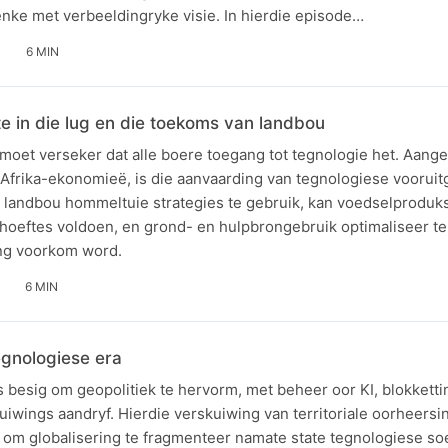
denke met verbeeldingryke visie. In hierdie episode…
6 MIN
e in die lug en die toekoms van landbou
oet verseker dat alle boere toegang tot tegnologie het. Aang
e Afrika-ekonomieë, is die aanvaarding van tegnologiese voorui
r landbou hommeltuie strategies te gebruik, kan voedselproduks
hoeftes voldoen, en grond- en hulpbrongebruik optimaliseer te
ng voorkom word.
6 MIN
tegnologiese era
s besig om geopolitiek te hervorm, met beheer oor KI, blokkett
wings aandryf. Hierdie verskuiwing van territoriale oorheersi
g om globalisering te fragmenteer namate state tegnologiese so