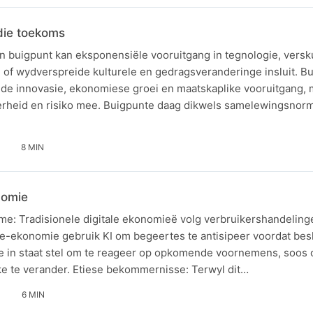
die toekoms
n buigpunt kan eksponensiële vooruitgang in tegnologie, versk
 of wydverspreide kulturele en gedragsveranderinge insluit. B
de innovasie, ekonomiese groei en maatskaplike vooruitgang, m
heid en risiko mee. Buigpunte daag dikwels samelewingsnorm
8 MIN
nomie
me: Tradisionele digitale ekonomieë volg verbruikershandeling
-ekonomie gebruik KI om begeertes te antisipeer voordat bes
 in staat stel om te reageer op opkomende voornemens, soos o
e te verander. Etiese bekommernisse: Terwyl dit…
6 MIN