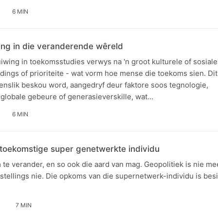
6 MIN
ng in die veranderende wêreld
iwing in toekomsstudies verwys na 'n groot kulturele of sosiale
udings of prioriteite - wat vorm hoe mense die toekoms sien. Dit
wenslik beskou word, aangedryf deur faktore soos tegnologie,
lobale gebeure of generasieverskille, wat…
6 MIN
 toekomstige super genetwerkte individu
 te verander, en so ook die aard van mag. Geopolitiek is nie me
stellings nie. Die opkoms van die supernetwerk-individu is bes
7 MIN