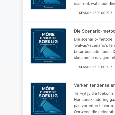
nastreef, wat mededing
SEASON 1 / EPISODE 6
Die Scenario-metode
Die scenario-metode i
'wat-as'-scenario's te
beter besluite neem. D
skep om te navigeer d
SEASON 1 / EPISODE 7
Verken tendense en
Terwyl jy die toekoms 
Horisonskandering gaa
pad vorentoe te vorm.
Oorweeg die geleenth