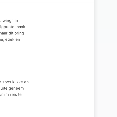
uiwings in
uigpunte maak
aar dit bring
e, etiek en
e soos klikke en
luite geneem
m 'n reis te