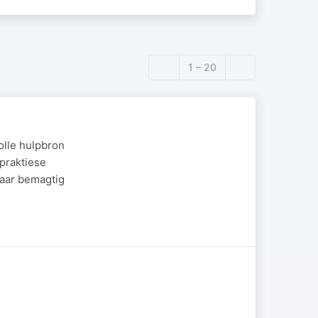
1 – 20
olle hulpbron
praktiese
maar bemagtig