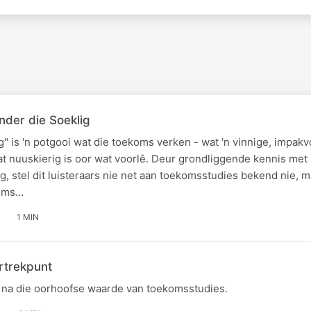
onder die Soeklig
" is 'n potgooi wat die toekoms verken - wat 'n vinnige, impakv
t nuuskierig is oor wat voorlê. Deur grondliggende kennis met 
, stel dit luisteraars nie net aan toekomsstudies bekend nie, 
koms…
1 MIN
rtrekpunt
s na die oorhoofse waarde van toekomsstudies.