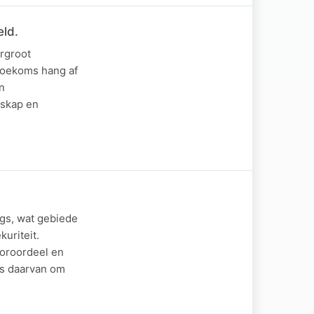
eld.
rgroot
 toekoms hang af
n
rskap en
ngs, wat gebiede
uriteit.
ooroordeel en
as daarvan om