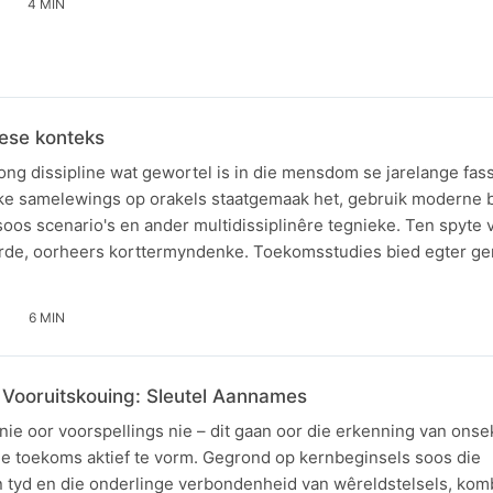
4 MIN
iese konteks
ong dissipline wat gewortel is in die mensdom se jarelange fas
ke samelewings op orakels staatgemaak het, gebruik moderne 
os scenario's en ander multidissiplinêre tegnieke. Ten spyte 
de, oorheers korttermyndenke. Toekomsstudies bied egter g
6 MIN
Vooruitskouing: Sleutel Aannames
ie oor voorspellings nie – dit gaan oor die erkenning van onse
 toekoms aktief te vorm. Gegrond op kernbeginsels soos die
tyd en die onderlinge verbondenheid van wêreldstelsels, komb