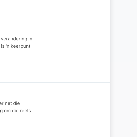
 verandering in
 is 'n keerpunt
er net die
ig om die reëls