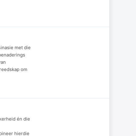
sinasie met die
benaderings
van
ereedskap om
kerheid én die
ineer hierdie