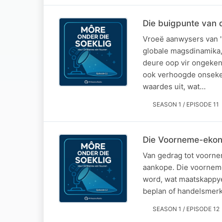
Die buigpunte van 
Vroeë aanwysers van '
globale magsdinamika,
deure oop vir ongeken
ook verhoogde onseker
waardes uit, wat…
SEASON 1 / EPISODE 11
Die Voorneme-eko
Van gedrag tot voorne
aankope. Die voorneme
word, wat maatskappye
beplan of handelsmerk
SEASON 1 / EPISODE 12