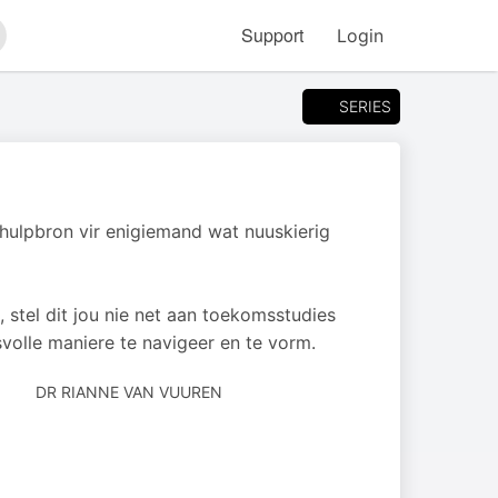
Support
Login
arch
SERIES
 hulpbron vir enigiemand wat nuuskierig
stel dit jou nie net aan toekomsstudies
olle maniere te navigeer en te vorm.
AUTHORED
DR RIANNE VAN VUUREN
BY