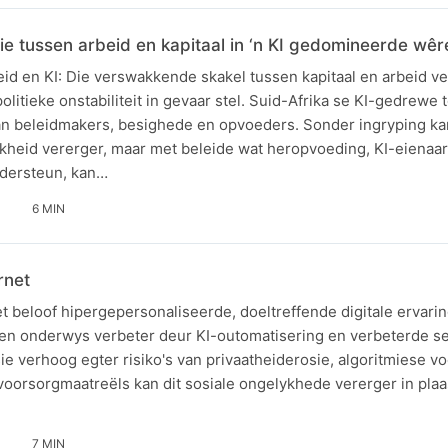
e tussen arbeid en kapitaal in ‘n KI gedomineerde wêr
d en KI: Die verswakkende skakel tussen kapitaal en arbeid ve
olitieke onstabiliteit in gevaar stel. Suid-Afrika se KI-gedrewe
an beleidmakers, besighede en opvoeders. Sonder ingryping ka
kheid vererger, maar met beleide wat heropvoeding, KI-eienaa
ndersteun, kan…
6 MIN
rnet
net beloof hipergepersonaliseerde, doeltreffende digitale ervari
n onderwys verbeter deur KI-outomatisering en verbeterde sek
e verhoog egter risiko's van privaatheiderosie, algoritmiese v
 voorsorgmaatreëls kan dit sosiale ongelykhede vererger in pla
7 MIN