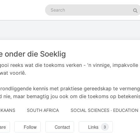
Search
podcasts
Se
 onder die Soeklig
gooi reeks wat die toekoms verken - 'n vinnige, impakvolle
 wat voorlê.
rondliggende kennis met praktiese gereedskap te vermeng, 
 nie, maar bemagtig jou ook om die toekoms op betekenisv
IKAANS
SOUTH AFRICA
SOCIAL SCIENCES · EDUCATION
are
Follow
Contact
Links
3