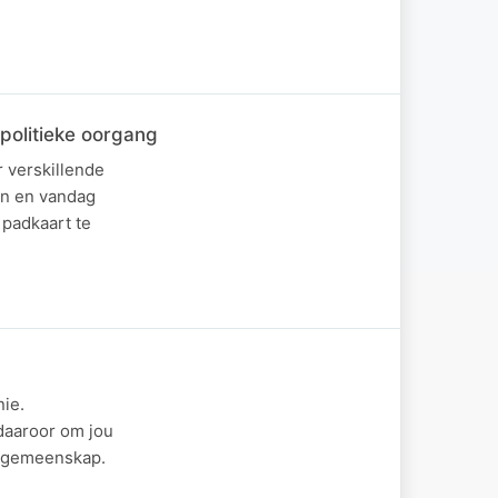
 politieke oorgang
 verskillende
en en vandag
 padkaart te
nie.
daaroor om jou
f gemeenskap.