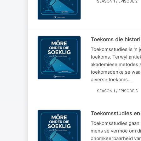
SEASON 1 / EPISODE 2
Toekoms die histor
Toekomsstudies is 'n j
toekoms. Terwyl antie
akademiese metodes so
toekomsdenke se waar
diverse toekoms…
SEASON 1 / EPISODE 3
Toekomsstudies en 
Toekomsstudies gaan n
mens se vermoë om die
onomkeerbaarheid van 