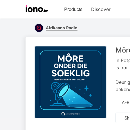
Visit
Products
Discover
iono.fm
homepage
Afrikaans.Radio
Môre
'n Pot
is oor
Deur g
bekend
AFR
Sh