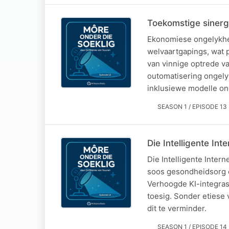
Toekomstige sinergi
Ekonomiese ongelykhei
welvaartgapings, wat p
van vinnige optrede v
outomatisering ongely
inklusiewe modelle o
SEASON 1 / EPISODE 13
Die Intelligente Inte
Die Intelligente Inter
soos gesondheidsorg e
Verhoogde KI-integrasi
toesig. Sonder etiese
dit te verminder.
SEASON 1 / EPISODE 14