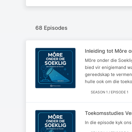
68 Episodes
Inleiding tot Môre 
Môre onder die Soeklig
bied vir enigiemand wa
gereedskap te vermeng
hulle ook om die toe
SEASON 1 / EPISODE 1
Toekomsstudies Ve
In die episode kyk on