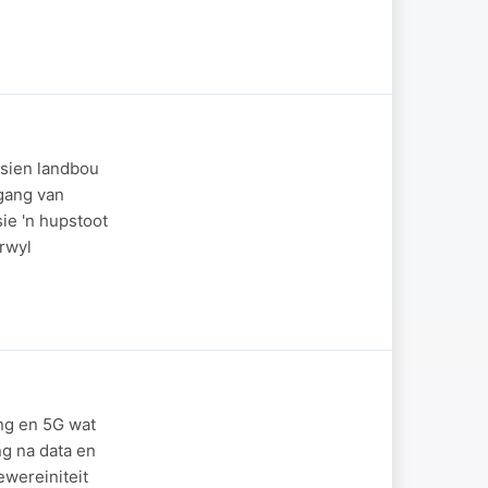
esien landbou
tgang van
ie 'n hupstoot
rwyl
ing en 5G wat
ng na data en
ewereiniteit