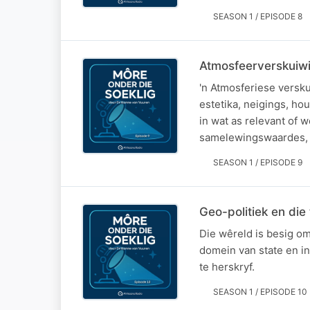
SEASON 1 / EPISODE 8
Atmosfeerverskuiwi
'n Atmosferiese versku
estetika, neigings, ho
in wat as relevant of 
samelewingswaardes, g
SEASON 1 / EPISODE 9
Geo-politiek en die
Die wêreld is besig om
domein van state en in
te herskryf.
SEASON 1 / EPISODE 10