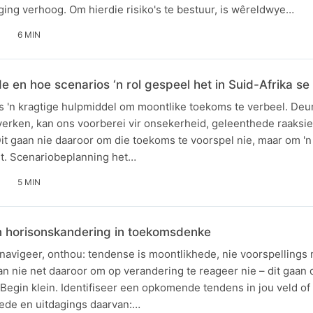
ing verhoog. Om hierdie risiko's te bestuur, is wêreldwye…
6 MIN
 en hoe scenarios ‘n rol gespeel het in Suid-Afrika se
s 'n kragtige hulpmiddel om moontlike toekoms te verbeel. Deur
 verken, kan ons voorberei vir onsekerheid, geleenthede raaksi
it gaan nie daaroor om die toekoms te voorspel nie, maar om 'n
it. Scenariobeplanning het…
5 MIN
 horisonskandering in toekomsdenke
navigeer, onthou: tendense is moontlikhede, nie voorspellings 
n nie net daaroor om op verandering te reageer nie – dit gaan 
 Begin klein. Identifiseer een opkomende tendens in jou veld o
ede en uitdagings daarvan:…