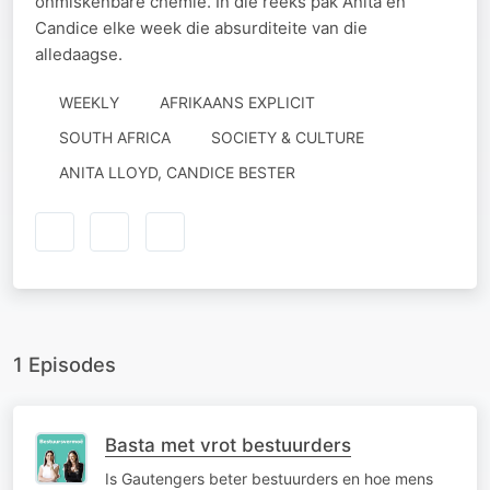
onmiskenbare chemie. In dié reeks pak Anita en
Candice elke week die absurditeite van die
alledaagse.
WEEKLY
AFRIKAANS EXPLICIT
SOUTH AFRICA
SOCIETY & CULTURE
AUTHORED
ANITA LLOYD, CANDICE BESTER
BY
1 Episodes
Basta met vrot bestuurders
Is Gautengers beter bestuurders en hoe mens