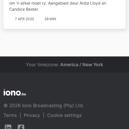
om 'n sirkel moet ry. Aangebied deur Anita Lloyd en
Candice Bester.
7 APR 2025
38 MIN
Your timezone:
America / New York
© 2026 Iono Broadcasting (Pty) Ltd.
Terms
|
Privacy
|
Cookie settings
Follow
Follow