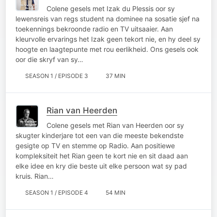
Colene gesels met Izak du Plessis oor sy
lewensreis van regs student na dominee na sosatie sjef na
toekennings bekroonde radio en TV uitsaaier. Aan
kleurvolle ervarings het Izak geen tekort nie, en hy deel sy
hoogte en laagtepunte met rou eerlikheid. Ons gesels ook
oor die skryf van sy…
SEASON 1 / EPISODE 3
37 MIN
Rian van Heerden
Colene gesels met Rian van Heerden oor sy
skugter kinderjare tot een van die meeste bekendste
gesigte op TV en stemme op Radio. Aan positiewe
kompleksiteit het Rian geen te kort nie en sit daad aan
elke idee en kry die beste uit elke persoon wat sy pad
kruis. Rian…
SEASON 1 / EPISODE 4
54 MIN