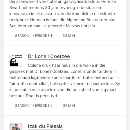
die sakewereld van hotel en gasvryheidbestuur. Herman
Swart het meer as 30 jaar ervaring in bestuur en
innovasisie in elke askep van dié komplekse en riskante
besigheid. Herman is tans die Algemene Bestuurder van
Sun International se gesogde Maslow hotel in…
SEASON 1 / EPISODE 1
34 MIN
Dr Lonell Coetzee
Colene druk haar neus in die wolke in die
gesprek met Dr Lonell Coetzee. Lonell is onder andere ‘n
bekroonde lugbeheer kontroleerder of beter bekend as ‘n
“air traffic controller”, helikopter vlieënier en instrukteur. Sy
is gesout in vele aspekte van die besigheid van lugvaart
bestuur. Daar is geen tyd…
SEASON 1 / EPISODE 2
36 MIN
Izak du Plessis