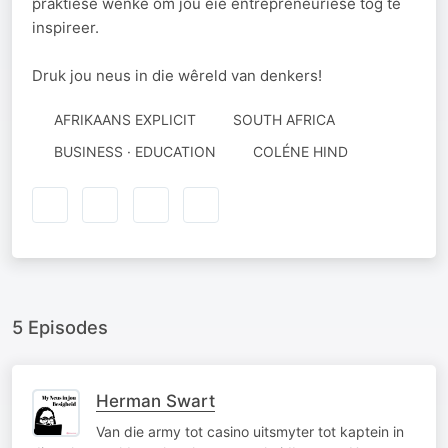
praktiese wenke om jou eie entrepreneuriese tog te
inspireer.
Druk jou neus in die wêreld van denkers!
AFRIKAANS EXPLICIT
SOUTH AFRICA
AUTHORED
BUSINESS · EDUCATION
COLÉNE HIND
BY
5 Episodes
Herman Swart
Van die army tot casino uitsmyter tot kaptein in